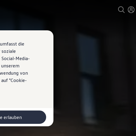
 umfasst die
 soziale
 Social-Media-
n unserem
erwendung von
 auf "Cookie-
le erlauben