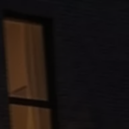
Garanzia & durata
Riciclaggio: recuperare le materie prime
ID. Display head-up
Pompa di calore Volkswagen
Servizi e accessori
Campagne di richiamo
Assistenza e ricambi
Accessori e lifestyle
Garanzia
Pacchetti di servizi
Assistenza in caso di guasti o incidenti
Clever Repair / Totalrepair
Rapporto del danno online
Assicurazioni
Extra digitali
Ricerca dei servizi per il proprio modello
App Volkswagen, login e shop
Collegare cellulare e veicolo
Aggiornamenti per software, mappe e radio
Manuale digitale
Disattivazione della rete di telefonia mobile 2
myVolkswagen
Scoprire e vivere l’esperienza
Impegno calcistico
Rivista Volkswagen