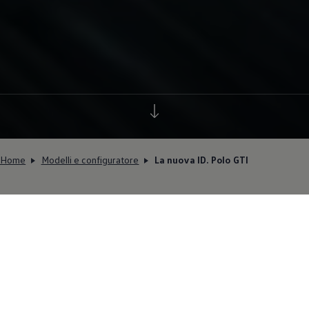
Home
Modelli e configuratore
La nuova ID. Polo GTI
Sorprendentemente elettrica.
Scoprite subito la nuova ID.
Polo GTI!
Completamente elettrica, potente e tutta