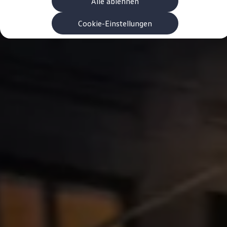
Alle ablehnen
Garanzia & durata
Riciclaggio: recuperare le materie prime
ID. Display head-up
Cookie-Einstellungen
Pompa di calore Volkswagen
Servizi e accessori
Campagne di richiamo
Assistenza e ricambi
Accessori e lifestyle
Garanzia
Pacchetti di servizi
Assistenza in caso di guasti o incidenti
Clever Repair / Totalrepair
Rapporto del danno online
Assicurazioni
Extra digitali
Ricerca dei servizi per il proprio modello
App Volkswagen, login e shop
Collegare cellulare e veicolo
Aggiornamenti per software, mappe e radio
Manuale digitale
Disattivazione della rete di telefonia mobile 2
myVolkswagen
Scoprire e vivere l’esperienza
Impegno calcistico
Rivista Volkswagen