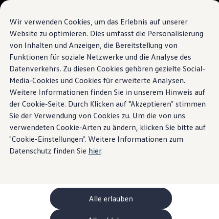
Modelli e configuratore
La sua configurazione
Wir verwenden Cookies, um das Erlebnis auf unserer
Modelli speciali UNITED
Website zu optimieren. Dies umfasst die Personalisierung
Consulenza e acquisto
von Inhalten und Anzeigen, die Bereitstellung von
Vai a
Passa al
Offerte attuali
contenuto
piè di
Clienti aziendali e flotte
Funktionen für soziale Netzwerke und die Analyse des
pagina
principale
Veicoli in pronta consegna
Datenverkehrs. Zu diesen Cookies gehören gezielte Social-
Occasioni
Media-Cookies und Cookies für erweiterte Analysen.
Finanziamento
Calcolatore di leasing
Weitere Informationen finden Sie in unserem Hinweis auf
Elettromobilità
der Cookie-Seite. Durch Klicken auf "Akzeptieren" stimmen
Costi e finanziamenti
Sie der Verwendung von Cookies zu. Um die von uns
Ricarica e autonomia
Ricaricare a casa
verwendeten Cookie-Arten zu ändern, klicken Sie bitte auf
Ricaricare fuori casa
"Cookie-Einstellungen". Weitere Informationen zum
Ricarica bidirezionale
Datenschutz finden Sie
hier
.
Soluzione di energia rinnovabile: Helion
Simulatore di autonomia
Simulatore del tempo di ricarica
e-route planner
ChargeOn
Tecnologia e batteria
Alle erlauben
Come funziona il sistema di batterie dei modelli
Sostenibilità