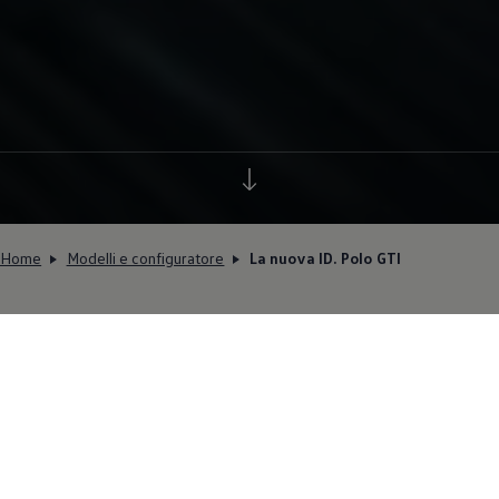
Home
Modelli e configuratore
La nuova ID. Polo GTI
Sorprendentemente elettrica.
Scoprite subito la nuova ID.
Polo GTI!
Completamente elettrica, potente e tutta