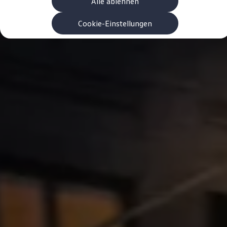
Alle ablehnen
Garanzia & durata
Riciclaggio: recuperare le materie prime
ID. Display head-up
Cookie-Einstellungen
Pompa di calore Volkswagen
Servizi e accessori
Campagne di richiamo
Assistenza e ricambi
Accessori e lifestyle
Garanzia
Pacchetti di servizi
Assistenza in caso di guasti o incidenti
Clever Repair / Totalrepair
Rapporto del danno online
Assicurazioni
Extra digitali
Ricerca dei servizi per il proprio modello
App Volkswagen, login e shop
Collegare cellulare e veicolo
Aggiornamenti per software, mappe e radio
Manuale digitale
Disattivazione della rete di telefonia mobile 2
myVolkswagen
Scoprire e vivere l’esperienza
Impegno calcistico
Rivista Volkswagen