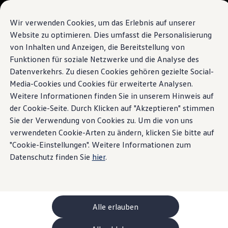
Modelli e configuratore
La sua configurazione
Wir verwenden Cookies, um das Erlebnis auf unserer
Modelli speciali UNITED
Website zu optimieren. Dies umfasst die Personalisierung
Consulenza e acquisto
von Inhalten und Anzeigen, die Bereitstellung von
Vai a
Passa al
Offerte attuali
contenuto
piè di
Clienti aziendali e flotte
Funktionen für soziale Netzwerke und die Analyse des
pagina
principale
Veicoli in pronta consegna
Datenverkehrs. Zu diesen Cookies gehören gezielte Social-
Occasioni
Media-Cookies und Cookies für erweiterte Analysen.
Finanziamento
Calcolatore di leasing
Weitere Informationen finden Sie in unserem Hinweis auf
Elettromobilità
der Cookie-Seite. Durch Klicken auf "Akzeptieren" stimmen
Costi e finanziamenti
Sie der Verwendung von Cookies zu. Um die von uns
Ricarica e autonomia
Ricaricare a casa
verwendeten Cookie-Arten zu ändern, klicken Sie bitte auf
Ricaricare fuori casa
"Cookie-Einstellungen". Weitere Informationen zum
Ricarica bidirezionale
Datenschutz finden Sie
hier
.
Soluzione di energia rinnovabile: Helion
Simulatore di autonomia
Simulatore del tempo di ricarica
e-route planner
ChargeOn
Tecnologia e batteria
Alle erlauben
Come funziona il sistema di batterie dei modelli
Sostenibilità