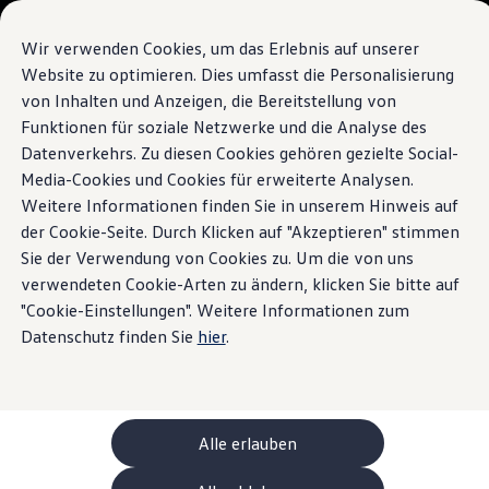
Modelli e configuratore
La sua configurazione
Wir verwenden Cookies, um das Erlebnis auf unserer
Modelli speciali UNITED
Website zu optimieren. Dies umfasst die Personalisierung
Consulenza e acquisto
von Inhalten und Anzeigen, die Bereitstellung von
Vai a
Passa al
Offerte attuali
contenuto
piè di
Clienti aziendali e flotte
Funktionen für soziale Netzwerke und die Analyse des
pagina
principale
Veicoli in pronta consegna
Datenverkehrs. Zu diesen Cookies gehören gezielte Social-
Occasioni
Media-Cookies und Cookies für erweiterte Analysen.
Finanziamento
Calcolatore di leasing
Weitere Informationen finden Sie in unserem Hinweis auf
Elettromobilità
der Cookie-Seite. Durch Klicken auf "Akzeptieren" stimmen
Costi e finanziamenti
Sie der Verwendung von Cookies zu. Um die von uns
Ricarica e autonomia
Ricaricare a casa
verwendeten Cookie-Arten zu ändern, klicken Sie bitte auf
Ricaricare fuori casa
"Cookie-Einstellungen". Weitere Informationen zum
Ricarica bidirezionale
Datenschutz finden Sie
hier
.
Soluzione di energia rinnovabile: Helion
Simulatore di autonomia
Simulatore del tempo di ricarica
e-route planner
ChargeOn
Tecnologia e batteria
Alle erlauben
Come funziona il sistema di batterie dei modelli
Sostenibilità