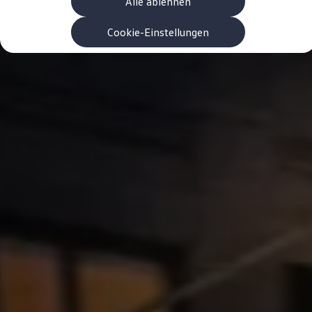
Alle ablehnen
Garanzia & durata
Riciclaggio: recuperare le materie prime
ID. Display head-up
Cookie-Einstellungen
Pompa di calore Volkswagen
Servizi e accessori
Campagne di richiamo
Assistenza e ricambi
Accessori e lifestyle
Garanzia
Pacchetti di servizi
Assistenza in caso di guasti o incidenti
Clever Repair / Totalrepair
Rapporto del danno online
Assicurazioni
Extra digitali
Ricerca dei servizi per il proprio modello
App Volkswagen, login e shop
Collegare cellulare e veicolo
Aggiornamenti per software, mappe e radio
Manuale digitale
Disattivazione della rete di telefonia mobile 2
myVolkswagen
Scoprire e vivere l’esperienza
Impegno calcistico
Rivista Volkswagen