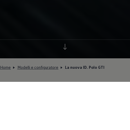
Home
Modelli e configuratore
La nuova ID. Polo GTI
Sorprendentemente elettrica.
Scoprite subito la nuova ID.
Polo GTI!
Completamente elettrica, potente e tutta