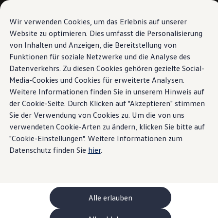
Modèles et configurateur
Votre configuration
Wir verwenden Cookies, um das Erlebnis auf unserer
Modèles spéciaux UNITED
Website zu optimieren. Dies umfasst die Personalisierung
Conseil et achat
von Inhalten und Anzeigen, die Bereitstellung von
Sauter
Passer
Offres actuelles
au
au
Clients professionnels et gestion de flotte
Funktionen für soziale Netzwerke und die Analyse des
contenu
pied
Véhicules en stock
Datenverkehrs. Zu diesen Cookies gehören gezielte Social-
principal
de
Occasions
Media-Cookies und Cookies für erweiterte Analysen.
Financement
page
Calculateur de leasing
Weitere Informationen finden Sie in unserem Hinweis auf
Électromobilité
der Cookie-Seite. Durch Klicken auf "Akzeptieren" stimmen
Coûts et financement
Sie der Verwendung von Cookies zu. Um die von uns
Recharge et autonomie
Recharger à domicile
verwendeten Cookie-Arten zu ändern, klicken Sie bitte auf
Recharger en déplacement
"Cookie-Einstellungen". Weitere Informationen zum
Simulateur de temps de recharge
Datenschutz finden Sie
hier
.
Simulateur d’autonomie
Le planificateur d’itinéraires pour véhicules éle
Helion
Recharge bidirectionnelle
ChargeOn
Technologie et batterie
Alle erlauben
MEB: batterie avec système
Durabilité