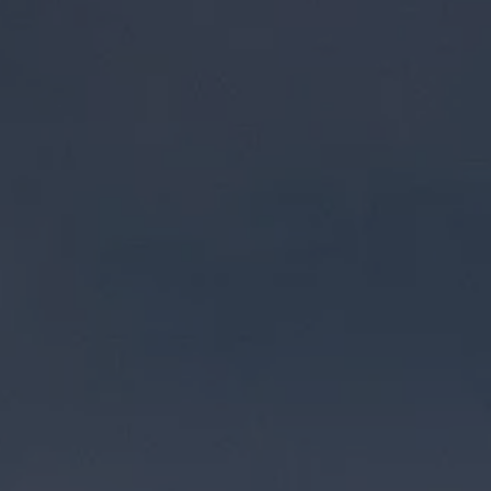
Garanzia & durata
Riciclaggio: recuperare le materie prime
ID. Display head-up
Pompa di calore Volkswagen
Servizi e accessori
Campagne di richiamo
Assistenza e ricambi
Accessori e lifestyle
Garanzia
Pacchetti di servizi
Assistenza in caso di guasti o incidenti
Clever Repair / Totalrepair
Rapporto del danno online
Assicurazioni
Extra digitali
Ricerca dei servizi per il proprio modello
App Volkswagen, login e shop
Collegare cellulare e veicolo
Aggiornamenti per software, mappe e radio
Manuale digitale
Disattivazione della rete di telefonia mobile 2
myVolkswagen
Scoprire e vivere l’esperienza
Impegno calcistico
Rivista Volkswagen