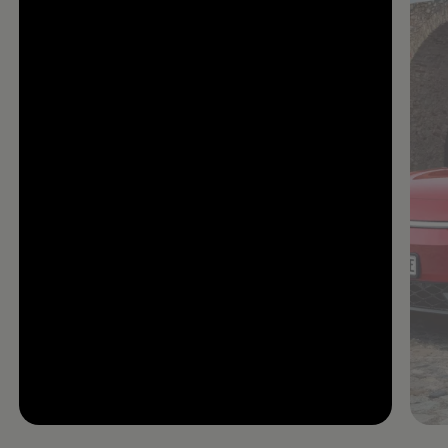
--:--
Remaining time, --:--