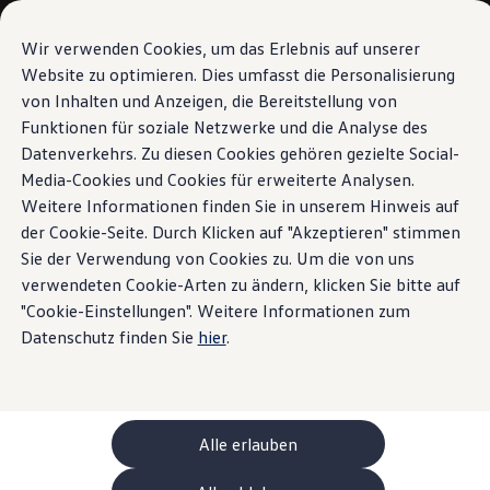
Modelli e configuratore
La sua configurazione
Wir verwenden Cookies, um das Erlebnis auf unserer
Modelli speciali UNITED
Website zu optimieren. Dies umfasst die Personalisierung
Consulenza e acquisto
von Inhalten und Anzeigen, die Bereitstellung von
Vai a
Passa al
Offerte attuali
contenuto
piè di
Clienti aziendali e flotte
Funktionen für soziale Netzwerke und die Analyse des
pagina
principale
Veicoli in pronta consegna
Datenverkehrs. Zu diesen Cookies gehören gezielte Social-
Occasioni
Media-Cookies und Cookies für erweiterte Analysen.
Finanziamento
Calcolatore di leasing
Weitere Informationen finden Sie in unserem Hinweis auf
Elettromobilità
der Cookie-Seite. Durch Klicken auf "Akzeptieren" stimmen
Costi e finanziamenti
Sie der Verwendung von Cookies zu. Um die von uns
Ricarica e autonomia
Ricaricare a casa
verwendeten Cookie-Arten zu ändern, klicken Sie bitte auf
Ricaricare fuori casa
"Cookie-Einstellungen". Weitere Informationen zum
Ricarica bidirezionale
Datenschutz finden Sie
hier
.
Soluzione di energia rinnovabile: Helion
Simulatore di autonomia
Simulatore del tempo di ricarica
e-route planner
ChargeOn
Tecnologia e batteria
Alle erlauben
Come funziona il sistema di batterie dei modelli
Sostenibilità