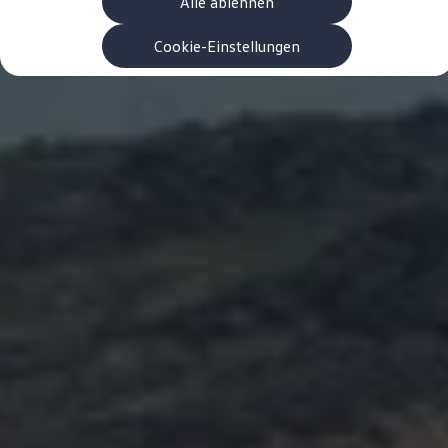
Alle ablehnen
Garanzia & durata
Riciclaggio: recuperare le materie prime
ID. Display head-up
Cookie-Einstellungen
Pompa di calore Volkswagen
Servizi e accessori
Campagne di richiamo
Assistenza e ricambi
Accessori e lifestyle
Garanzia
Pacchetti di servizi
Assistenza in caso di guasti o incidenti
Clever Repair / Totalrepair
Rapporto del danno online
Assicurazioni
Extra digitali
Ricerca dei servizi per il proprio modello
App Volkswagen, login e shop
Collegare cellulare e veicolo
Aggiornamenti per software, mappe e radio
Manuale digitale
Disattivazione della rete di telefonia mobile 2
myVolkswagen
Scoprire e vivere l’esperienza
Impegno calcistico
Rivista Volkswagen