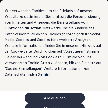
Modelle und Konfigurator
Ihre Konfiguration
Wir verwenden Cookies, um das Erlebnis auf unserer
Sondermodelle UNITED
Website zu optimieren. Dies umfasst die Personalisierung
Beratung und Kauf
von Inhalten und Anzeigen, die Bereitstellung von
Zum
Zum
Aktuelle Angebote
Hauptinhalt
Footer
Geschäftskunden und Flotten
Funktionen für soziale Netzwerke und die Analyse des
Infotainment
springen
springen
Sofort verfügbare Fahrzeuge
Datenverkehrs. Zu diesen Cookies gehören gezielte Social-
Occasionen
Media-Cookies und Cookies für erweiterte Analysen.
Finanzierung
Leasing-Rechner
Weitere Informationen finden Sie in unserem Hinweis auf
Elektromobilität
der Cookie-Seite. Durch Klicken auf "Akzeptieren" stimmen
Wegweisende
Kosten und Finanzierung
Sie der Verwendung von Cookies zu. Um die von uns
Laden und Reichweite
Zuhause Laden
verwendeten Cookie-Arten zu ändern, klicken Sie bitte auf
Unterhaltung
Unterwegs Laden
"Cookie-Einstellungen". Weitere Informationen zum
Bidirektionales Laden
Datenschutz finden Sie
hier
.
Erneuerbare Energielösung: Helion
Ladezeitsimulator
Reichweitensimulator
e-Routenplaner
ChargeOn
Technologie und Batterie
Alle erlauben
Wie das Batteriesystem der ID. Modelle funktio
Nachhaltigkeit