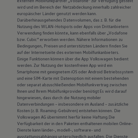
externen Mobilfunkpartner „Vodafone“ zur Verfügung gestellt
wird und im Bereich der Netzabdeckung innerhalb zahlreicher
europäischer Länder genutzt werden kann.
Darüberhinausgehendes Datenvolumen, das z. B. für die
Nutzung des WLAN-Hotspots oder Apps von Drittanbietern
Verwendung finden könnte, kann ebenfalls über „Vodafone
bzw. Cubic“ erworben werden. Nähere Informationen zu
Bedingungen, Preisen und unterstützten Ländern finden Sie
auf der Internetseite des externen Mobilfunkanbieters.
Einige Funktionen können über die App
Volkswagen
bedient
werden. Zur Nutzung der kostenfreien App wird ein
Smartphone mit geeignetem iOS oder Android Betriebssystem
Der Polo
und eine SIM-Karte mit Datenoption mit einem bestehenden
oder separat abzuschließenden Mobilfunkvertrag zwischen
Ihnen und Ihrem Mobilfunkprovider benötigt Es wird darauf
Jetzt den Polo konfigurieren
hingewiesen, dass durch die Nutzung mobiler
Datenverbindungen – insbesondere im Ausland – zusätzliche
Jetzt den Polo Probe fahren
Kosten (z. B. Roaming-Gebühren) entstehen können. Die
Volkswagen
AG übernimmt hierfür keine Haftung.Die
Verfügbarkeit der in den Paketen enthaltenen mobilen Online-
Home
Modelle und Konfigurator
Polo
Dienste kann länder-, modell-, software- und
ausstattungsabhängig unterschiedlich ausfallen. Die Dienste