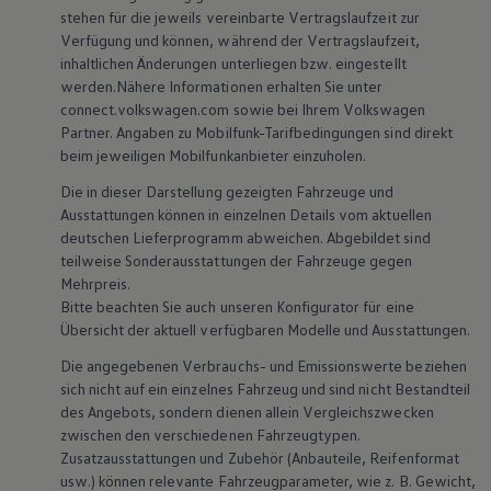
stehen für die jeweils vereinbarte Vertragslaufzeit zur
Ganz schön gross
Verfügung und können, während der Vertragslaufzeit,
inhaltlichen Änderungen unterliegen bzw. eingestellt
werden.Nähere Informationen erhalten Sie unter
Kompakt, wendig und
connect.volkswagen.com sowie bei Ihrem
Volkswagen
Partner. Angaben zu Mobilfunk-Tarifbedingungen sind direkt
voller Möglichkeiten.
beim jeweiligen Mobilfunkanbieter einzuholen.
Die in dieser Darstellung gezeigten Fahrzeuge und
Entdecken Sie den
Ausstattungen können in einzelnen Details vom aktuellen
deutschen Lieferprogramm abweichen. Abgebildet sind
Polo.
teilweise Sonderausstattungen der Fahrzeuge gegen
Mehrpreis.
10 von 10 Elemente
Bitte beachten Sie auch unseren Konfigurator für eine
All (10)
Design (2)
Technologie (4)
Fahrerassi
Übersicht der aktuell verfügbaren Modelle und Ausstattungen.
10 von 10
Elemente
Die angegebenen Verbrauchs- und Emissionswerte beziehen
sich nicht auf ein einzelnes Fahrzeug und sind nicht Bestandteil
des Angebots, sondern dienen allein Vergleichszwecken
zwischen den verschiedenen Fahrzeugtypen.
Zusatzausstattungen und Zubehör (Anbauteile, Reifenformat
usw.) können relevante Fahrzeugparameter, wie z. B. Gewicht,