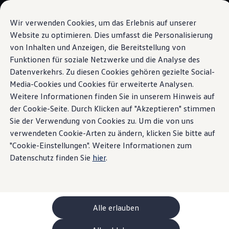
Modelle und Konfigurator
Ihre Konfiguration
Wir verwenden Cookies, um das Erlebnis auf unserer
Sondermodelle UNITED
Website zu optimieren. Dies umfasst die Personalisierung
Beratung und Kauf
von Inhalten und Anzeigen, die Bereitstellung von
Zum
Zum
Aktuelle Angebote
Hauptinhalt
Footer
Geschäftskunden und Flotten
Funktionen für soziale Netzwerke und die Analyse des
Panorama-Ausstell-/Schiebedach
springen
springen
Sofort verfügbare Fahrzeuge
Datenverkehrs. Zu diesen Cookies gehören gezielte Social-
Occasionen
Media-Cookies und Cookies für erweiterte Analysen.
Finanzierung
Leasing-Rechner
Weitere Informationen finden Sie in unserem Hinweis auf
Elektromobilität
der Cookie-Seite. Durch Klicken auf "Akzeptieren" stimmen
Himmlische Ausblicke
Kosten und Finanzierung
Sie der Verwendung von Cookies zu. Um die von uns
Laden und Reichweite
Zuhause Laden
verwendeten Cookie-Arten zu ändern, klicken Sie bitte auf
Unterwegs Laden
"Cookie-Einstellungen". Weitere Informationen zum
Bidirektionales Laden
Datenschutz finden Sie
hier
.
Erneuerbare Energielösung: Helion
Ladezeitsimulator
Reichweitensimulator
e-Routenplaner
ChargeOn
Technologie und Batterie
Alle erlauben
Wie das Batteriesystem der ID. Modelle funktio
Nachhaltigkeit