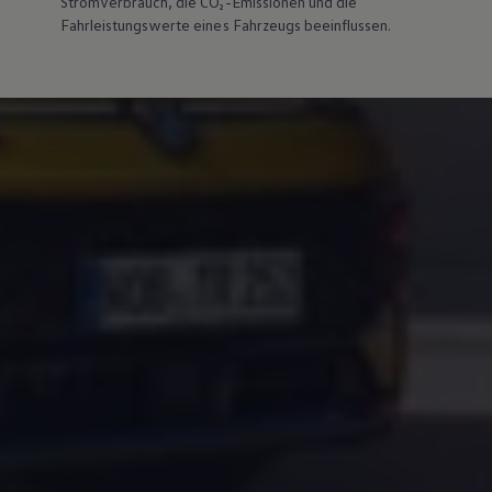
Stromverbrauch, die CO₂-Emissionen und die
Fahrleistungswerte eines Fahrzeugs beeinflussen.