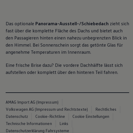
, 1 von 3
, 2 von 3
, 3 von 3
Volkswagen Blog
Das optionale
Panorama-Ausstell-/Schiebedach
zieht sich
fast über die komplette Fläche des Dachs und bietet auch
den Passagieren hinten einen nahezu unbegrenzten Blick in
den Himmel. Bei Sonnenschein sorgt das getönte Glas für
angenehme Temperaturen im Innenraum.
Eine frische Brise dazu? Die vordere Dachhälfte lässt sich
aufstellen oder komplett über den hinteren Teil fahren.
AMAG Import AG (Impressum)
Volkswagen AG (Impressum und Rechtstexte)
Rechtliches
Datenschutz
Cookie-Richtline
Cookie Einstellungen
Technische Informationen
Links
Datenschutzerklärung Fahrsysteme