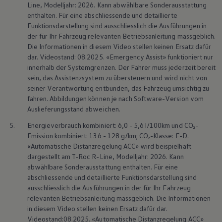
Line, Modelljahr: 2026. Kann abwählbare Sonderausstattung
enthalten. Für eine abschliessende und detaillierte
Funktionsdarstellung sind ausschliesslich die Ausführungen in
der für Ihr Fahrzeug relevanten Betriebsanleitung massgeblich.
--:--
Die Informationen in diesem Video stellen keinen Ersatz dafür
Remaining time, --:--
dar. Videostand: 08.2025. «Emergency Assist» funktioniert nur
innerhalb der Systemgrenzen. Der Fahrer muss jederzeit bereit
sein, das Assistenzsystem zu übersteuern und wird nicht von
seiner Verantwortung entbunden, das Fahrzeug umsichtig zu
Eine neue Ära des
fahren. Abbildungen können je nach Software-Version vom
Auslieferungsstand abweichen.
Rock!
5.
Energieverbrauch kombiniert: 6,0 - 5,6 l/100km und CO₂-
Emission kombiniert: 136 - 128 g/km; CO₂-Klasse: E-D.
Sportlich. Flexibel.
«Automatische Distanzregelung ACC» wird beispielhaft
dargestellt am T-Roc R-Line, Modelljahr: 2026. Kann
Komfortabel.
abwählbare Sonderausstattung enthalten. Für eine
abschliessende und detaillierte Funktionsdarstellung sind
Entdecken Sie den
ausschliesslich die Ausführungen in der für Ihr Fahrzeug
relevanten Betriebsanleitung massgeblich. Die Informationen
neuen T-Roc!
in diesem Video stellen keinen Ersatz dafür dar.
Videostand:08.2025. «Automatische Distanzregelung ACC»