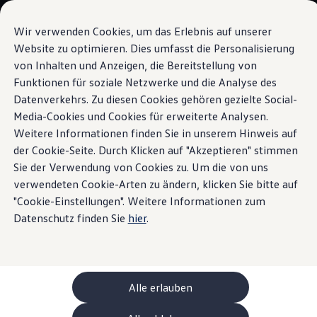
Modelle und Konfigurator
Ihre Konfiguration
Wir verwenden Cookies, um das Erlebnis auf unserer
Sondermodelle UNITED
Website zu optimieren. Dies umfasst die Personalisierung
Beratung und Kauf
von Inhalten und Anzeigen, die Bereitstellung von
Zum
Zum
Aktuelle Angebote
Hauptinhalt
Footer
Geschäftskunden und Flotten
Funktionen für soziale Netzwerke und die Analyse des
Fahrassistenzsysteme
springen
springen
Sofort verfügbare Fahrzeuge
Datenverkehrs. Zu diesen Cookies gehören gezielte Social-
Occasionen
Media-Cookies und Cookies für erweiterte Analysen.
Finanzierung
Leasing-Rechner
Weitere Informationen finden Sie in unserem Hinweis auf
Elektromobilität
der Cookie-Seite. Durch Klicken auf "Akzeptieren" stimmen
Fahrassistenzsysteme
Kosten und Finanzierung
Sie der Verwendung von Cookies zu. Um die von uns
Laden und Reichweite
Zuhause Laden
verwendeten Cookie-Arten zu ändern, klicken Sie bitte auf
für den neuen T-Roc im
Unterwegs Laden
"Cookie-Einstellungen". Weitere Informationen zum
Bidirektionales Laden
Datenschutz finden Sie
hier
.
Überblick
Erneuerbare Energielösung: Helion
Ladezeitsimulator
Reichweitensimulator
e-Routenplaner
Folgende Fahrassistenzsysteme sind für den T-Roc unter
ChargeOn
Technologie und Batterie
anderem verfügbar:
Alle erlauben
Wie das Batteriesystem der ID. Modelle funktio
Nachhaltigkeit