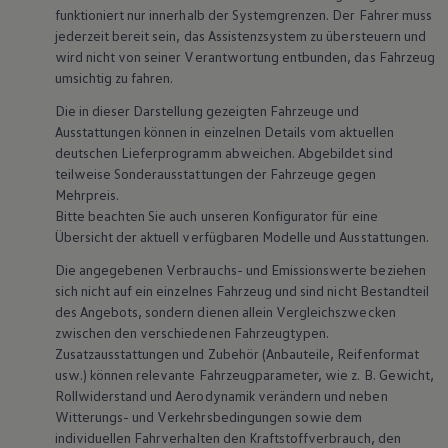
funktioniert nur innerhalb der Systemgrenzen. Der Fahrer muss
13 von 13 Elemente
All (13)
Highlights (3)
Design (3)
Technologie (
jederzeit bereit sein, das Assistenzsystem zu übersteuern und
wird nicht von seiner Verantwortung entbunden, das Fahrzeug
13 von 13
Elemente
umsichtig zu fahren.
Die in dieser Darstellung gezeigten Fahrzeuge und
Ausstattungen können in einzelnen Details vom aktuellen
deutschen Lieferprogramm abweichen. Abgebildet sind
teilweise Sonderausstattungen der Fahrzeuge gegen
Mehrpreis.
Bitte beachten Sie auch unseren Konfigurator für eine
Übersicht der aktuell verfügbaren Modelle und Ausstattungen.
Die angegebenen Verbrauchs- und Emissionswerte beziehen
sich nicht auf ein einzelnes Fahrzeug und sind nicht Bestandteil
des Angebots, sondern dienen allein Vergleichszwecken
zwischen den verschiedenen Fahrzeugtypen.
Zusatzausstattungen und Zubehör (Anbauteile, Reifenformat
usw.) können relevante Fahrzeugparameter, wie z. B. Gewicht,
Rollwiderstand und Aerodynamik verändern und neben
Witterungs- und Verkehrsbedingungen sowie dem
individuellen Fahrverhalten den Kraftstoffverbrauch, den