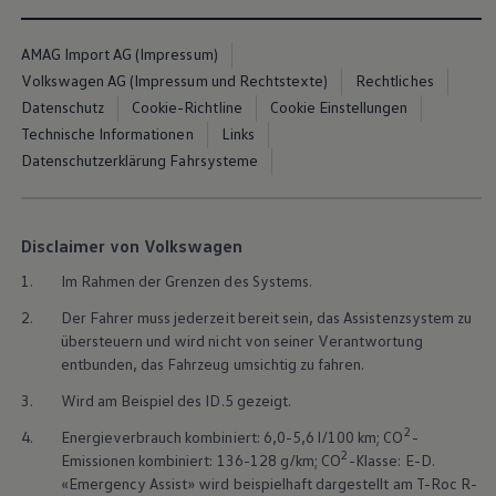
AMAG Import AG (Impressum)
Volkswagen AG (Impressum und Rechtstexte)
Rechtliches
Datenschutz
Cookie-Richtline
Cookie Einstellungen
Technische Informationen
Links
Der neue T-Roc rockt!
Datenschutzerklärung Fahrsysteme
Jetzt den neuen T-Roc konfigurieren
Disclaimer von Volkswagen
Jetzt den neuen T-Roc Probe fahren
1.
Im Rahmen der Grenzen des Systems.
2.
Der Fahrer muss jederzeit bereit sein, das Assistenzsystem zu
Home
Modelle und Konfigurator
Neue T-Roc
übersteuern und wird nicht von seiner Verantwortung
entbunden, das Fahrzeug umsichtig zu fahren.
3.
Wird am Beispiel des ID.5 gezeigt.
2
4.
Energieverbrauch kombiniert: 6,0-5,6 l/100 km; CO
-
2
Emissionen kombiniert: 136-128 g/km; CO
-Klasse: E-D.
«Emergency Assist» wird beispielhaft dargestellt am T-Roc R-