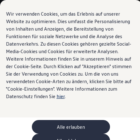
Modelli e configuratore
La sua configurazione
Wir verwenden Cookies, um das Erlebnis auf unserer
Modelli speciali UNITED
Website zu optimieren. Dies umfasst die Personalisierung
Consulenza e acquisto
von Inhalten und Anzeigen, die Bereitstellung von
Vai a
Passa al
Offerte attuali
contenuto
piè di
Clienti aziendali e flotte
Funktionen für soziale Netzwerke und die Analyse des
Interni
pagina
principale
Veicoli in pronta consegna
Datenverkehrs. Zu diesen Cookies gehören gezielte Social-
Occasioni
Media-Cookies und Cookies für erweiterte Analysen.
Finanziamento
Tanta libertà.
Tante
Calcolatore di leasing
Weitere Informationen finden Sie in unserem Hinweis auf
Elettromobilità
der Cookie-Seite. Durch Klicken auf "Akzeptieren" stimmen
Costi e finanziamenti
possibilità.
Sie der Verwendung von Cookies zu. Um die von uns
Ricarica e autonomia
Ricaricare a casa
verwendeten Cookie-Arten zu ändern, klicken Sie bitte auf
Ricaricare fuori casa
"Cookie-Einstellungen". Weitere Informationen zum
Ricarica bidirezionale
Datenschutz finden Sie
hier
.
Soluzione di energia rinnovabile: Helion
Simulatore di autonomia
Simulatore del tempo di ricarica
e-route planner
ChargeOn
Tecnologia e batteria
Alle erlauben
Come funziona il sistema di batterie dei modelli
Sostenibilità