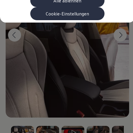
Alle ablehnen
Garanzia & durata
Riciclaggio: recuperare le materie prime
ID. Display head-up
Cookie-Einstellungen
Pompa di calore Volkswagen
Servizi e accessori
Campagne di richiamo
Assistenza e ricambi
Accessori e lifestyle
Garanzia
Pacchetti di servizi
Assistenza in caso di guasti o incidenti
Clever Repair / Totalrepair
Rapporto del danno online
Assicurazioni
Extra digitali
Ricerca dei servizi per il proprio modello
App Volkswagen, login e shop
Collegare cellulare e veicolo
Aggiornamenti per software, mappe e radio
Manuale digitale
Disattivazione della rete di telefonia mobile 2
myVolkswagen
Scoprire e vivere l’esperienza
Impegno calcistico
Rivista Volkswagen