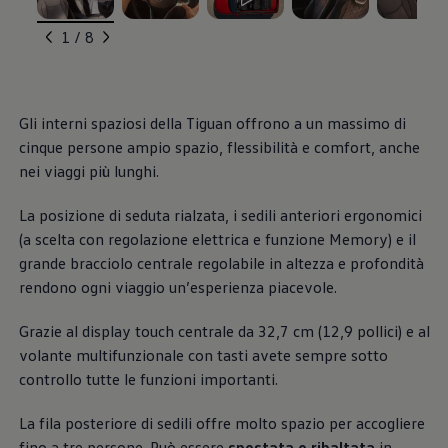
Blog Volkswagen
, 1 di 8
, 2 di 8
, 3 di 8
, 4 di 8
, 5 di 8
1 / 8
Gli interni spaziosi della Tiguan offrono a un massimo di
cinque persone ampio spazio, flessibilità e comfort, anche
nei viaggi più lunghi.
La posizione di seduta rialzata, i sedili anteriori ergonomici
(a scelta con regolazione elettrica e funzione Memory) e il
grande bracciolo centrale regolabile in altezza e profondità
rendono ogni viaggio un’esperienza piacevole.
Grazie al display touch centrale da 32,7 cm (12,9 pollici) e al
volante multifunzionale con tasti avete sempre sotto
controllo tutte le funzioni importanti.
La fila posteriore di sedili offre molto spazio per accogliere
fino a tre persone. Può essere
spostata o ribaltata
in