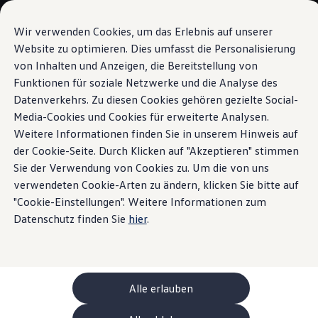
Modelli e configuratore
La sua configurazione
Wir verwenden Cookies, um das Erlebnis auf unserer
Modelli speciali UNITED
Website zu optimieren. Dies umfasst die Personalisierung
Consulenza e acquisto
von Inhalten und Anzeigen, die Bereitstellung von
Vai a
Passa al
Offerte attuali
contenuto
piè di
Clienti aziendali e flotte
Funktionen für soziale Netzwerke und die Analyse des
Assistente vocale
pagina
principale
Veicoli in pronta consegna
Datenverkehrs. Zu diesen Cookies gehören gezielte Social-
Occasioni
Media-Cookies und Cookies für erweiterte Analysen.
Finanziamento
Dite
«Ehi»
alla vostra
Calcolatore di leasing
Weitere Informationen finden Sie in unserem Hinweis auf
Elettromobilità
der Cookie-Seite. Durch Klicken auf "Akzeptieren" stimmen
Costi e finanziamenti
Tiguan
Sie der Verwendung von Cookies zu. Um die von uns
Ricarica e autonomia
Ricaricare a casa
verwendeten Cookie-Arten zu ändern, klicken Sie bitte auf
Ricaricare fuori casa
"Cookie-Einstellungen". Weitere Informationen zum
Ricarica bidirezionale
Datenschutz finden Sie
hier
.
Soluzione di energia rinnovabile: Helion
Simulatore di autonomia
Simulatore del tempo di ricarica
e-route planner
ChargeOn
Tecnologia e batteria
Alle erlauben
Come funziona il sistema di batterie dei modelli
Sostenibilità