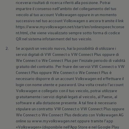
riceverai risultati di ricerca riferiti alla posizione. Potrai
impartire il consenso nell’ambito del collegamento del tuo
veicolo al tuo account
Volkswagen
oppure in un momento
successivo nel tuo account
Volkswagen
o ancora tramite il link
https://www.myvolkswagen.net/start/en/onlinespeechconse
nt.html, che viene visualizzato sempre sotto forma di codice
QR nel sistema infotainment del tuo veicolo.
2.
Se acquisti un veicolo nuovo, hai la possibilità di utilizzare i
servizi digitali di VW Connect o VW Connect Plus oppure di
We Connect o We Connect Plus per l’iniziale periodo di validità
gratuito del contratto. Per fruire dei servizi VW Connect o VW
Connect Plus oppure We Connect o We Connect Plus è
necessario disporre di un account
Volkswagen
ed effettuare il
login con nome utente e password. Una volta creato l’account
Volkswagen
e collegato con il tuo veicolo, potrai utilizzare
gratuitamente i servizi digitali legati al veicolo, al Paese, al
software e alla dotazione presente. A tal fine è necessario
stipulare un contratto VW Connect o VW Connect Plus oppure
We Connect o We Connect Plus dedicato con
Volkswagen
AG
online su www.myvolkswagen.net oppure tramite l’app
«
Volkswagen
» (disponibile nell’App Store e nel Google Play