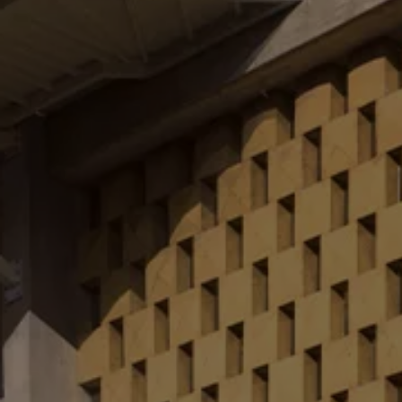
Recyclage: récupération de matières premières
ID. Affichage tête haute
Pompe à chaleur Volkswagen
Service et accessoires
Campagnes de rappel
Entretien et pièces
Accessoires et style de vie
Garantie
Packs de services
Assistance dépannage et accident
Clever Repair / Totalrepair
Rapport de dommages en ligne
Assurances
Options numériques
Trouver des services pour votre modèle
Applications Volkswagen, connexion et boutiq
Connecter un téléphone mobile au véhicule
Mises à jour pour les logiciels, les cartes et la ra
Manuel digital
Arrêt du réseau téléphonie mobile 2G/3G
myVolkswagen
Découvrir et vivre l’expérience
Engagement dans le football
Magazine Volkswagen
Blog Volkswagen