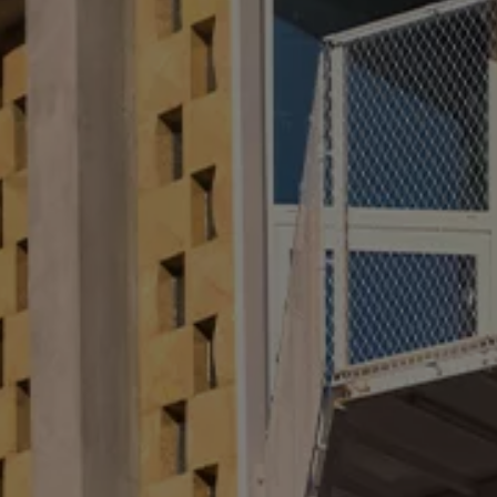
ue
dio