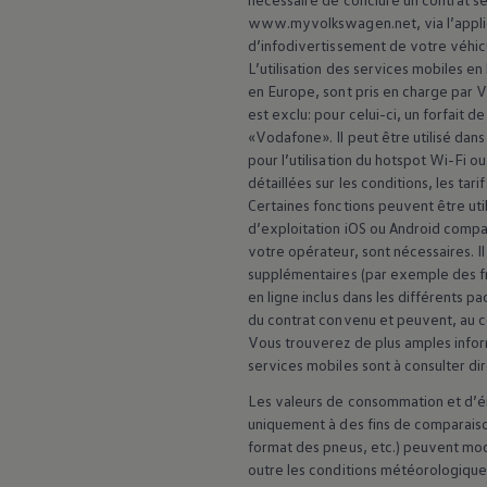
www.myvolkswagen.net, via l’appli
d’infodivertissement de votre véhic
L’utilisation des services mobiles e
en Europe, sont pris en charge par
V
est exclu: pour celui-ci, un forfait 
«Vodafone». Il peut être utilisé d
pour l’utilisation du hotspot Wi-Fi 
détaillées sur les conditions, les tar
Certaines fonctions peuvent être util
d’exploitation iOS ou Android compa
votre opérateur, sont nécessaires. I
supplémentaires (par exemple des fra
en ligne inclus dans les différents p
du contrat convenu et peuvent, au co
Vous trouverez de plus amples info
services mobiles sont à consulter d
Les valeurs de consommation et d’émi
uniquement à des fins de comparaiso
format des pneus, etc.) peuvent modi
outre les conditions météorologiques