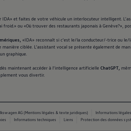
 IDA» et faites de votre véhicule un interlocuteur intelligent. L
’ai froid.» ou «Où trouver des restaurants japonais à Genève?», po
mériques,
«IDA» reconnaît si c’est le/la conducteur/-trice ou le/l
e manière ciblée. L’assistant vocal se présente également de manièr
 un graphique.
 dès maintenant accéder à l’intelligence artificielle
ChatGPT,
même
mplement vous divertir.
lkswagen AG (Mentions légales & texte juridiques)
Informations légale
kies
Informations techniques
Liens
Protection des données syst