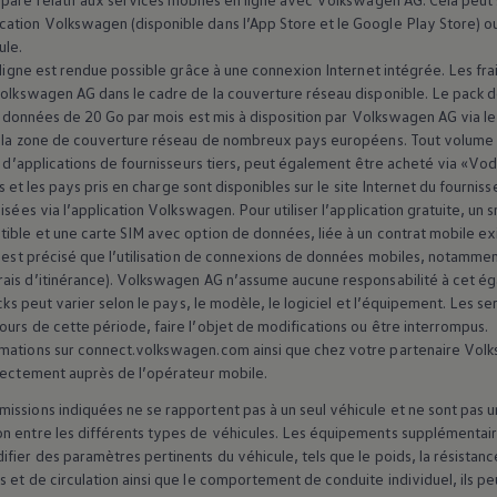
cation
Volkswagen
(disponible dans l’App Store et le Google Play Store) 
ule.
n ligne est rendue possible grâce à une connexion Internet intégrée. Les f
olkswagen
AG dans le cadre de la couverture réseau disponible. Le pack
de données de 20 Go par mois est mis à disposition par
Volkswagen
AG via l
ans la zone de couverture réseau de nombreux pays européens. Tout volum
ou d’applications de fournisseurs tiers, peut également être acheté via «V
ifs et les pays pris en charge sont disponibles sur le site Internet du fourn
isées via l’application
Volkswagen
. Pour utiliser l’application gratuite, 
tible et une carte SIM avec option de données, liée à un contrat mobile e
l est précisé que l’utilisation de connexions de données mobiles, notammen
is d’itinérance).
Volkswagen
AG n’assume aucune responsabilité à cet éga
acks peut varier selon le pays, le modèle, le logiciel et l’équipement. Les s
urs de cette période, faire l’objet de modifications ou être interrompus.
rmations sur connect.volkswagen.com ainsi que chez votre partenaire
Vol
irectement auprès de l’opérateur mobile.
ssions indiquées ne se rapportent pas à un seul véhicule et ne sont pas un
n entre les différents types de véhicules. Les équipements supplémentair
fier des paramètres pertinents du véhicule, tels que le poids, la résista
 et de circulation ainsi que le comportement de conduite individuel, ils peu