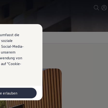
 umfasst die
 soziale
 Social-Media-
n unserem
erwendung von
 auf "Cookie-
le erlauben