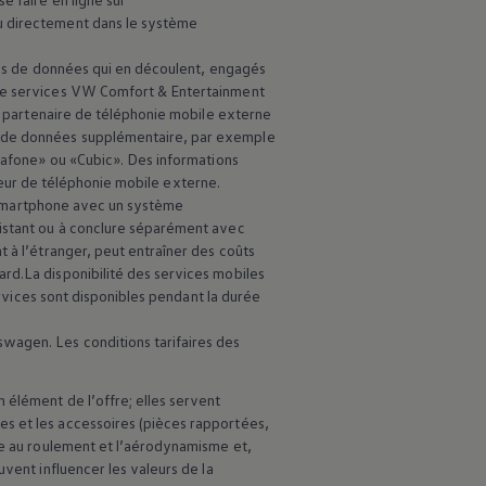
ou directement dans le système
rais de données qui en découlent, engagés
 de services VW Comfort & Entertainment
e partenaire de téléphonie mobile externe
e de données supplémentaire, par exemple
odafone» ou «Cubic». Des informations
isseur de téléphonie mobile externe.
un smartphone avec un système
xistant ou à conclure séparément avec
t à l’étranger, peut entraîner des coûts
rd.La disponibilité des services mobiles
ervices sont disponibles pendant la durée
kswagen
. Les conditions tarifaires des
 élément de l’offre; elles servent
es et les accessoires (pièces rapportées,
nce au roulement et l’aérodynamisme et,
vent influencer les valeurs de la