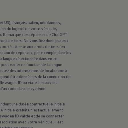
t US), français, italien, néerlandais,
ion du logiciel de votre véhicule,
T ». Remarque : les réponses de ChatGPT
oits de tiers. Ne vous fiez donc pas aux
s porté atteinte aux droits de tiers (en
ublication de réponses, par exemple dans les
 la langue sélectionnée dans votre
 peut varier en fonction de la langue
utez des informations de localisation à
 peut être donné lors de la connexion de
lkswagen
ID ou via le lien suivant
d’un code dans le système
ndant une durée contractuelle initiale
 initiale gratuite n’est actuellement
kswagen
ID valide et de se connecter
ssociation avec votre véhicule, il est
e faire en ligne sur