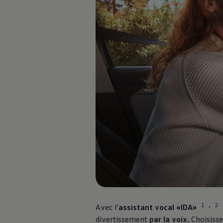
Recyclage: récupération de matières premières
ID. Affichage tête haute
Pompe à chaleur Volkswagen
Service et accessoires
Campagnes de rappel
Entretien et pièces
Accessoires et style de vie
Garantie
Packs de services
Assistance dépannage et accident
Clever Repair / Totalrepair
Rapport de dommages en ligne
Assurances
Options numériques
Trouver des services pour votre modèle
Applications Volkswagen, connexion et boutiq
Connecter un téléphone mobile au véhicule
Mises à jour pour les logiciels, les cartes et la ra
Manuel digital
Arrêt du réseau téléphonie mobile 2G/3G
myVolkswagen
Découvrir et vivre l’expérience
Engagement dans le football
1
2
,
Avec l’
assistant vocal «IDA»
Magazine Volkswagen
divertissement
par la voix.
Choisisse
Blog Volkswagen