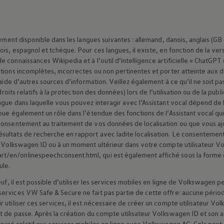
ement disponible dans les langues suivantes : allemand, danois, anglais (GB e
is, espagnol et tchèque. Pour ces langues, il existe, en fonction de la vers
 connaissances Wikipedia et à l’outil d’intelligence artificielle « ChatGP
tions incomplètes, incorrectes ou non pertinentes et porter atteinte aux dr
’aide d’autres sources d’information. Veillez également à ce qu’il ne soit pa
 droits relatifs à la protection des données) lors de l’utilisation ou de la p
ngue dans laquelle vous pouvez interagir avec l’Assistant vocal dépend de
oue également un rôle dans l’étendue des fonctions de l’Assistant vocal qui
consentement au traitement de vos données de localisation ou que vous ajo
ultats de recherche en rapport avec ladite localisation. Le consentement
Volkswagen
ID ou à un moment ultérieur dans votre compte utilisateur
Vo
/en/onlinespeechconsent.html, qui est également affiché sous la forme 
ule.
uf, il est possible d’utiliser les services mobiles en ligne de
Volkswagen
pe
rvices VW Safe & Secure ne fait pas partie de cette offre: aucune période
utiliser ces services, il est nécessaire de créer un compte utilisateur
Vol
t de passe. Après la création du compte utilisateur
Volkswagen
ID et son a
paré relatif aux services mobiles en ligne avec
Volkswagen
AG. Cela peut s