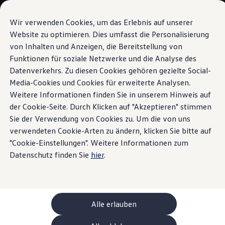
Modèles et configurateur
Votre configuration
Wir verwenden Cookies, um das Erlebnis auf unserer
Modèles spéciaux UNITED
Website zu optimieren. Dies umfasst die Personalisierung
Conseil et achat
von Inhalten und Anzeigen, die Bereitstellung von
Sauter
Passer
Offres actuelles
au
au
Clients professionnels et gestion de flotte
Funktionen für soziale Netzwerke und die Analyse des
Système audio «Harman Kardon»
contenu
pied
Véhicules en stock
Datenverkehrs. Zu diesen Cookies gehören gezielte Social-
principal
de
Occasions
Media-Cookies und Cookies für erweiterte Analysen.
Financement
page
Votre
salle de concert
Calculateur de leasing
Weitere Informationen finden Sie in unserem Hinweis auf
Électromobilité
der Cookie-Seite. Durch Klicken auf "Akzeptieren" stimmen
Coûts et financement
sur roues
Sie der Verwendung von Cookies zu. Um die von uns
Recharge et autonomie
Recharger à domicile
verwendeten Cookie-Arten zu ändern, klicken Sie bitte auf
Recharger en déplacement
"Cookie-Einstellungen". Weitere Informationen zum
Simulateur de temps de recharge
Datenschutz finden Sie
hier
.
Simulateur d’autonomie
Le planificateur d’itinéraires pour véhicules éle
Helion
Recharge bidirectionnelle
ChargeOn
Technologie et batterie
Alle erlauben
MEB: batterie avec système
Durabilité