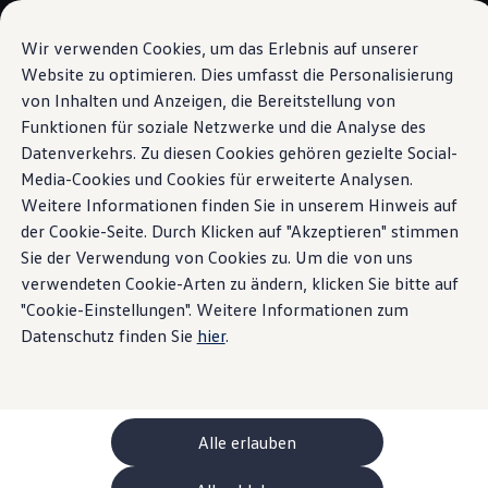
Modèles et configurateur
Votre configuration
Wir verwenden Cookies, um das Erlebnis auf unserer
Modèles spéciaux UNITED
Website zu optimieren. Dies umfasst die Personalisierung
Conseil et achat
von Inhalten und Anzeigen, die Bereitstellung von
Sauter
Passer
Offres actuelles
au
au
Clients professionnels et gestion de flotte
Funktionen für soziale Netzwerke und die Analyse des
Système d’assistance pour une meilleure
contenu
pied
Véhicules en stock
Datenverkehrs. Zu diesen Cookies gehören gezielte Social-
visibilité
principal
de
Occasions
Media-Cookies und Cookies für erweiterte Analysen.
Financement
page
Calculateur de leasing
Weitere Informationen finden Sie in unserem Hinweis auf
Aperçu du
système
Électromobilité
der Cookie-Seite. Durch Klicken auf "Akzeptieren" stimmen
Coûts et financement
Sie der Verwendung von Cookies zu. Um die von uns
Recharge et autonomie
d’assistance pour une
Recharger à domicile
verwendeten Cookie-Arten zu ändern, klicken Sie bitte auf
Recharger en déplacement
"Cookie-Einstellungen". Weitere Informationen zum
meilleure visibilité
du
Simulateur de temps de recharge
Datenschutz finden Sie
hier
.
Simulateur d’autonomie
Le planificateur d’itinéraires pour véhicules éle
Tiguan
Helion
Recharge bidirectionnelle
ChargeOn
Technologie et batterie
Alle erlauben
Le système d’assistance pour une meilleure visibilité
MEB: batterie avec système
suivant est disponible pour les différents modèles de
Durabilité