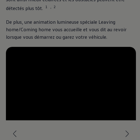
1
2
,
détectés plus tôt.
De plus, une animation lumineuse spéciale Leaving
home/Coming home vous accueille et vous dit au revoir
lorsque vous démarrez ou garez votre véhicule.
--:--
Remaining time, --:-