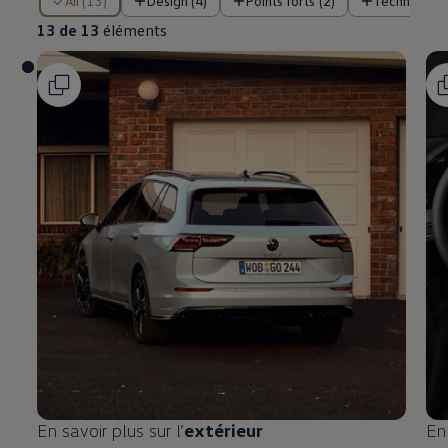
All (13)
Design (4)
Points forts (2)
Technologie
13 de 13
éléments
En savoir plus sur l’
extérieur
En 