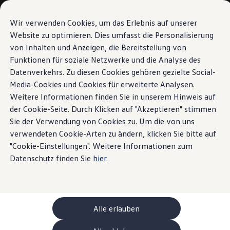
Modèles et configurateur
Votre configuration
Wir verwenden Cookies, um das Erlebnis auf unserer
Modèles spéciaux UNITED
Website zu optimieren. Dies umfasst die Personalisierung
Conseil et achat
von Inhalten und Anzeigen, die Bereitstellung von
Sauter
Passer
Offres actuelles
au
au
Clients professionnels et gestion de flotte
Funktionen für soziale Netzwerke und die Analyse des
contenu
pied
Véhicules en stock
Datenverkehrs. Zu diesen Cookies gehören gezielte Social-
principal
de
Occasions
Media-Cookies und Cookies für erweiterte Analysen.
Financement
page
Calculateur de leasing
Weitere Informationen finden Sie in unserem Hinweis auf
Électromobilité
der Cookie-Seite. Durch Klicken auf "Akzeptieren" stimmen
Coûts et financement
Sie der Verwendung von Cookies zu. Um die von uns
Recharge et autonomie
Recharger à domicile
verwendeten Cookie-Arten zu ändern, klicken Sie bitte auf
Recharger en déplacement
"Cookie-Einstellungen". Weitere Informationen zum
Simulateur de temps de recharge
Datenschutz finden Sie
hier
.
Simulateur d’autonomie
Le planificateur d’itinéraires pour véhicules éle
Helion
Recharge bidirectionnelle
ChargeOn
Technologie et batterie
Alle erlauben
MEB: batterie avec système
Durabilité