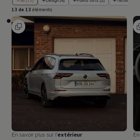
All (13)
Design (4)
Points forts (2)
Technologie
13 de 13
éléments
En savoir plus sur l’
extérieur
En 