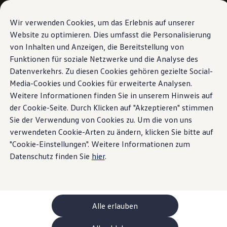
Modèles et configurateur
Votre configuration
Wir verwenden Cookies, um das Erlebnis auf unserer
Modèles spéciaux UNITED
Website zu optimieren. Dies umfasst die Personalisierung
Conseil et achat
von Inhalten und Anzeigen, die Bereitstellung von
Sauter
Passer
Offres actuelles
au
au
Clients professionnels et gestion de flotte
Funktionen für soziale Netzwerke und die Analyse des
contenu
pied
Véhicules en stock
Datenverkehrs. Zu diesen Cookies gehören gezielte Social-
principal
de
Occasions
Media-Cookies und Cookies für erweiterte Analysen.
Financement
page
Calculateur de leasing
Weitere Informationen finden Sie in unserem Hinweis auf
Électromobilité
der Cookie-Seite. Durch Klicken auf "Akzeptieren" stimmen
Coûts et financement
Sie der Verwendung von Cookies zu. Um die von uns
Recharge et autonomie
Recharger à domicile
verwendeten Cookie-Arten zu ändern, klicken Sie bitte auf
Recharger en déplacement
"Cookie-Einstellungen". Weitere Informationen zum
Simulateur de temps de recharge
Datenschutz finden Sie
hier
.
Simulateur d’autonomie
Le planificateur d’itinéraires pour véhicules éle
Helion
Recharge bidirectionnelle
ChargeOn
Technologie et batterie
Alle erlauben
MEB: batterie avec système
Durabilité