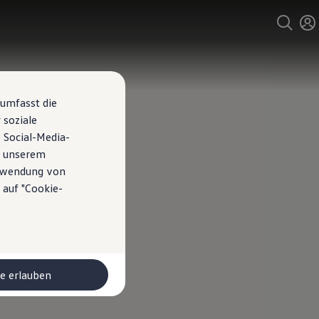
 umfasst die
 soziale
 Social-Media-
n unserem
erwendung von
 auf "Cookie-
le erlauben