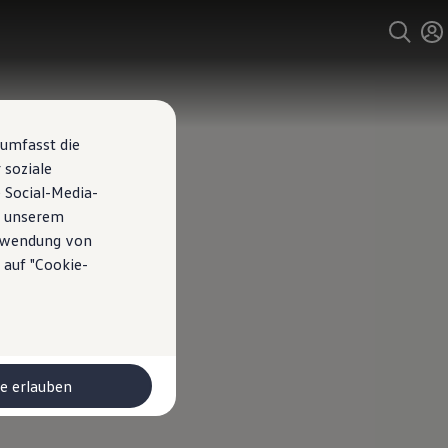
 umfasst die
 soziale
 Social-Media-
n unserem
erwendung von
 auf "Cookie-
le erlauben