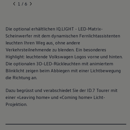
, 1 von 6
, 2 von 6
, 3 von 6
, 4 von 6
, 5 von 6
Volkswagen Blog
1 / 6
Die optional erhältlichen IQ.LIGHT - LED-Matrix-
Scheinwerfer mit dem dynamischen Fernlichtassistenten
leuchten Ihren Weg aus, ohne andere
Verkehrsteilnehmende zu blenden. Ein besonderes
Highlight: leuchtende
Volkswagen
Logos vorne und hinten.
Die optionalen 3D-LED-Rückleuchten mit animiertem
Blinklicht zeigen beim Abbiegen mit einer Lichtbewegung
die Richtung an.
Dazu begrüsst und verabschiedet Sie der ID.7 Tourer mit
einer «Leaving home» und «Coming home» Licht-
Projektion.