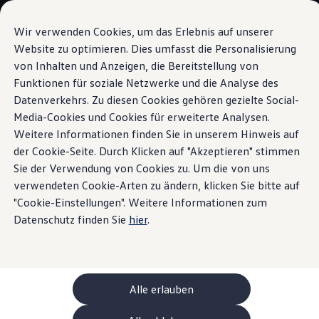
Modelle und Konfigurator
Ihre Konfiguration
Wir verwenden Cookies, um das Erlebnis auf unserer
Sondermodelle UNITED
Website zu optimieren. Dies umfasst die Personalisierung
Beratung und Kauf
von Inhalten und Anzeigen, die Bereitstellung von
Zum
Zum
Aktuelle Angebote
Hauptinhalt
Footer
Geschäftskunden und Flotten
Funktionen für soziale Netzwerke und die Analyse des
IQ.LIGHT
springen
springen
Sofort verfügbare Fahrzeuge
Datenverkehrs. Zu diesen Cookies gehören gezielte Social-
Occasionen
Media-Cookies und Cookies für erweiterte Analysen.
Finanzierung
Leasing-Rechner
Weitere Informationen finden Sie in unserem Hinweis auf
Elektromobilität
der Cookie-Seite. Durch Klicken auf "Akzeptieren" stimmen
Auf fast
alles eingestellt
Kosten und Finanzierung
Sie der Verwendung von Cookies zu. Um die von uns
Laden und Reichweite
Zuhause Laden
verwendeten Cookie-Arten zu ändern, klicken Sie bitte auf
Unterwegs Laden
"Cookie-Einstellungen". Weitere Informationen zum
Bidirektionales Laden
Datenschutz finden Sie
hier
.
Erneuerbare Energielösung: Helion
Ladezeitsimulator
Reichweitensimulator
e-Routenplaner
ChargeOn
Technologie und Batterie
Alle erlauben
Wie das Batteriesystem der ID. Modelle funktio
Nachhaltigkeit