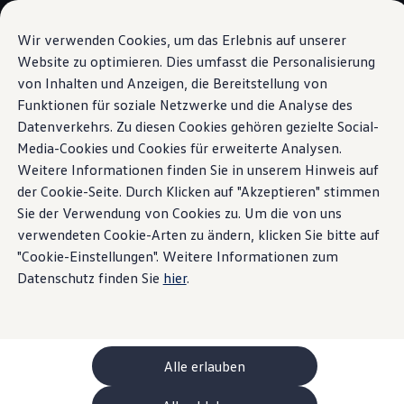
Modelle und Konfigurator
Ihre Konfiguration
Wir verwenden Cookies, um das Erlebnis auf unserer
Sondermodelle UNITED
Website zu optimieren. Dies umfasst die Personalisierung
Beratung und Kauf
von Inhalten und Anzeigen, die Bereitstellung von
Zum
Zum
Aktuelle Angebote
Hauptinhalt
Footer
Geschäftskunden und Flotten
Funktionen für soziale Netzwerke und die Analyse des
IQ.LIGHT
springen
springen
Sofort verfügbare Fahrzeuge
Datenverkehrs. Zu diesen Cookies gehören gezielte Social-
Occasionen
Media-Cookies und Cookies für erweiterte Analysen.
Finanzierung
Leasing-Rechner
Weitere Informationen finden Sie in unserem Hinweis auf
Elektromobilität
der Cookie-Seite. Durch Klicken auf "Akzeptieren" stimmen
Das kann Sie
sehen
Kosten und Finanzierung
Sie der Verwendung von Cookies zu. Um die von uns
Laden und Reichweite
Zuhause Laden
verwendeten Cookie-Arten zu ändern, klicken Sie bitte auf
lassen
Unterwegs Laden
"Cookie-Einstellungen". Weitere Informationen zum
Bidirektionales Laden
Datenschutz finden Sie
hier
.
Erneuerbare Energielösung: Helion
Ladezeitsimulator
Reichweitensimulator
e-Routenplaner
ChargeOn
Technologie und Batterie
Alle erlauben
Wie das Batteriesystem der ID. Modelle funktio
Nachhaltigkeit