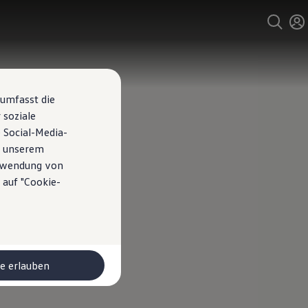
 umfasst die
 soziale
 Social-Media-
n unserem
erwendung von
 auf "Cookie-
le erlauben