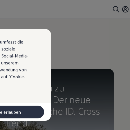
 umfasst die
 soziale
 Social-Media-
n unserem
erwendung von
 auf "Cookie-
Bald erhältlich
Gebaut, um zu
begeistern. Der neue
vollelektrische ID. Cross
le erlauben
Trend.