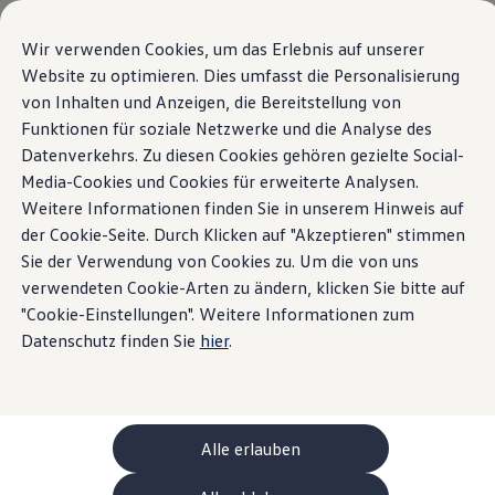
Modelle und Konfigurator
Ihre Konfiguration
Wir verwenden Cookies, um das Erlebnis auf unserer
Sondermodelle UNITED
Website zu optimieren. Dies umfasst die Personalisierung
Beratung und Kauf
Home
Formulare
Angebotsanfrage
von Inhalten und Anzeigen, die Bereitstellung von
Zum
Zum
Aktuelle Angebote
Hauptinhalt
Footer
Geschäftskunden und Flotten
Funktionen für soziale Netzwerke und die Analyse des
springen
springen
Sofort verfügbare Fahrzeuge
Datenverkehrs. Zu diesen Cookies gehören gezielte Social-
Occasionen
Media-Cookies und Cookies für erweiterte Analysen.
Finanzierung
Angebotsanfrage
Leasing-Rechner
Weitere Informationen finden Sie in unserem Hinweis auf
Elektromobilität
der Cookie-Seite. Durch Klicken auf "Akzeptieren" stimmen
Kosten und Finanzierung
Sie der Verwendung von Cookies zu. Um die von uns
Laden und Reichweite
Für welches Fahrzeug interessieren Sie sich? Die mit *
Zuhause Laden
verwendeten Cookie-Arten zu ändern, klicken Sie bitte auf
Unterwegs Laden
gekennzeichneten Felder sind Pflichtangaben.
"Cookie-Einstellungen". Weitere Informationen zum
Bidirektionales Laden
Datenschutz finden Sie
hier
.
Erneuerbare Energielösung: Helion
Ladezeitsimulator
Reichweitensimulator
e-Routenplaner
ChargeOn
Technologie und Batterie
Alle erlauben
Wie das Batteriesystem der ID. Modelle funktio
Nachhaltigkeit