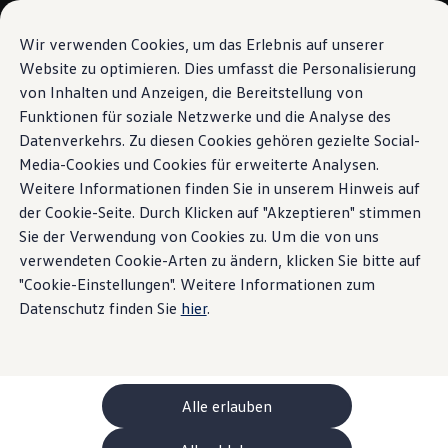
Modelle und Konfigurator
Ihre Konfiguration
Wir verwenden Cookies, um das Erlebnis auf unserer
Sondermodelle UNITED
Website zu optimieren. Dies umfasst die Personalisierung
Beratung und Kauf
von Inhalten und Anzeigen, die Bereitstellung von
Zum
Zum
Aktuelle Angebote
Hauptinhalt
Footer
Geschäftskunden und Flotten
Funktionen für soziale Netzwerke und die Analyse des
springen
springen
Sofort verfügbare Fahrzeuge
Datenverkehrs. Zu diesen Cookies gehören gezielte Social-
Occasionen
Media-Cookies und Cookies für erweiterte Analysen.
Finanzierung
Leasing-Rechner
Weitere Informationen finden Sie in unserem Hinweis auf
Elektromobilität
der Cookie-Seite. Durch Klicken auf "Akzeptieren" stimmen
Kosten und Finanzierung
Sie der Verwendung von Cookies zu. Um die von uns
Laden und Reichweite
Zuhause Laden
verwendeten Cookie-Arten zu ändern, klicken Sie bitte auf
Unterwegs Laden
"Cookie-Einstellungen". Weitere Informationen zum
Bidirektionales Laden
Datenschutz finden Sie
hier
.
Erneuerbare Energielösung: Helion
Ladezeitsimulator
Reichweitensimulator
e-Routenplaner
ChargeOn
Technologie und Batterie
Alle erlauben
Wie das Batteriesystem der ID. Modelle funktio
Nachhaltigkeit