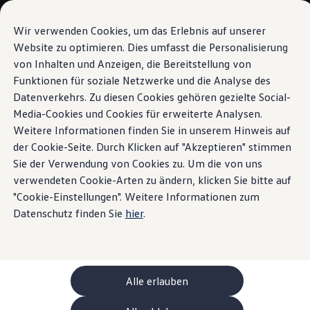
Modelle und Konfigurator
Ihre Konfiguration
Wir verwenden Cookies, um das Erlebnis auf unserer
Sondermodelle UNITED
Website zu optimieren. Dies umfasst die Personalisierung
Beratung und Kauf
von Inhalten und Anzeigen, die Bereitstellung von
Zum
Zum
Aktuelle Angebote
Hauptinhalt
Footer
Geschäftskunden und Flotten
Funktionen für soziale Netzwerke und die Analyse des
springen
springen
Sofort verfügbare Fahrzeuge
Datenverkehrs. Zu diesen Cookies gehören gezielte Social-
Occasionen
Media-Cookies und Cookies für erweiterte Analysen.
Finanzierung
Leasing-Rechner
Weitere Informationen finden Sie in unserem Hinweis auf
Elektromobilität
der Cookie-Seite. Durch Klicken auf "Akzeptieren" stimmen
Kosten und Finanzierung
Sie der Verwendung von Cookies zu. Um die von uns
Laden und Reichweite
Zuhause Laden
verwendeten Cookie-Arten zu ändern, klicken Sie bitte auf
Unterwegs Laden
"Cookie-Einstellungen". Weitere Informationen zum
Bidirektionales Laden
Datenschutz finden Sie
hier
.
Erneuerbare Energielösung: Helion
Ladezeitsimulator
Reichweitensimulator
e-Routenplaner
ChargeOn
Technologie und Batterie
Alle erlauben
Wie das Batteriesystem der ID. Modelle funktio
Nachhaltigkeit