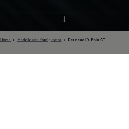
Home
Modelle und Konfigurator
Der neue ID. Polo GTI
Eindrucksvoll elektrisch.
Entdecken Sie jetzt den neuen
ID. Polo GTI!
Vollelektrisch, leistungsstark und ganz auf
Fahrspass eingestellt: Das ist der neue
ID. Polo
GTI
. Mit kraftvollem Frontantrieb und präziser
Abstimmung bringt er seine Performance direkt
auf die Strasse. Neu gestaltete Front, exklusive