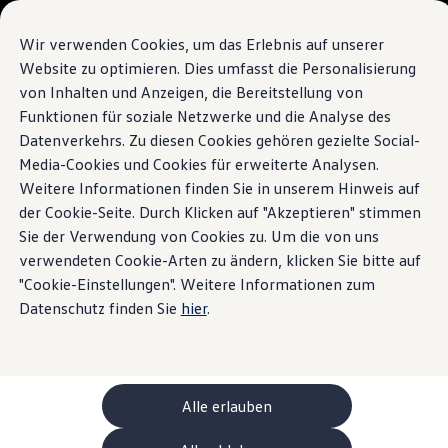
Modelle und Konfigurator
Ihre Konfiguration
Wir verwenden Cookies, um das Erlebnis auf unserer
Sondermodelle UNITED
Website zu optimieren. Dies umfasst die Personalisierung
Beratung und Kauf
von Inhalten und Anzeigen, die Bereitstellung von
Zum
Zum
Aktuelle Angebote
Hauptinhalt
Footer
Geschäftskunden und Flotten
Funktionen für soziale Netzwerke und die Analyse des
springen
springen
Sofort verfügbare Fahrzeuge
Datenverkehrs. Zu diesen Cookies gehören gezielte Social-
Occasionen
Media-Cookies und Cookies für erweiterte Analysen.
Finanzierung
Leasing-Rechner
Weitere Informationen finden Sie in unserem Hinweis auf
Elektromobilität
der Cookie-Seite. Durch Klicken auf "Akzeptieren" stimmen
Kosten und Finanzierung
Sie der Verwendung von Cookies zu. Um die von uns
Laden und Reichweite
Zuhause Laden
verwendeten Cookie-Arten zu ändern, klicken Sie bitte auf
Unterwegs Laden
"Cookie-Einstellungen". Weitere Informationen zum
Bidirektionales Laden
Datenschutz finden Sie
hier
.
Erneuerbare Energielösung: Helion
Ladezeitsimulator
Reichweitensimulator
e-Routenplaner
ChargeOn
Technologie und Batterie
Alle erlauben
Wie das Batteriesystem der ID. Modelle funktio
Nachhaltigkeit