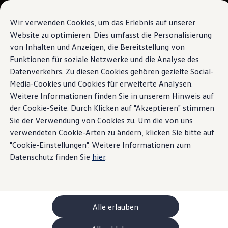
Modelle und Konfigurator
Ihre Konfiguration
Wir verwenden Cookies, um das Erlebnis auf unserer
Sondermodelle UNITED
Website zu optimieren. Dies umfasst die Personalisierung
Beratung und Kauf
von Inhalten und Anzeigen, die Bereitstellung von
Zum
Zum
Aktuelle Angebote
Hauptinhalt
Footer
Geschäftskunden und Flotten
Funktionen für soziale Netzwerke und die Analyse des
springen
springen
Sofort verfügbare Fahrzeuge
Datenverkehrs. Zu diesen Cookies gehören gezielte Social-
Occasionen
Media-Cookies und Cookies für erweiterte Analysen.
Finanzierung
Leasing-Rechner
Weitere Informationen finden Sie in unserem Hinweis auf
Elektromobilität
der Cookie-Seite. Durch Klicken auf "Akzeptieren" stimmen
Kosten und Finanzierung
Sie der Verwendung von Cookies zu. Um die von uns
Laden und Reichweite
Zuhause Laden
verwendeten Cookie-Arten zu ändern, klicken Sie bitte auf
Unterwegs Laden
"Cookie-Einstellungen". Weitere Informationen zum
Bidirektionales Laden
Datenschutz finden Sie
hier
.
Erneuerbare Energielösung: Helion
Ladezeitsimulator
Reichweitensimulator
e-Routenplaner
ChargeOn
Technologie und Batterie
Alle erlauben
Wie das Batteriesystem der ID. Modelle funktio
Nachhaltigkeit