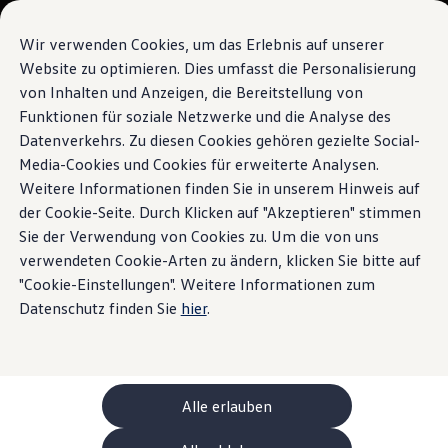
Modelle und Konfigurator
Ihre Konfiguration
Wir verwenden Cookies, um das Erlebnis auf unserer
Sondermodelle UNITED
Website zu optimieren. Dies umfasst die Personalisierung
Beratung und Kauf
von Inhalten und Anzeigen, die Bereitstellung von
Zum
Zum
Aktuelle Angebote
Hauptinhalt
Footer
Geschäftskunden und Flotten
Funktionen für soziale Netzwerke und die Analyse des
springen
springen
Sofort verfügbare Fahrzeuge
Datenverkehrs. Zu diesen Cookies gehören gezielte Social-
Occasionen
Media-Cookies und Cookies für erweiterte Analysen.
Finanzierung
Leasing-Rechner
Weitere Informationen finden Sie in unserem Hinweis auf
Elektromobilität
der Cookie-Seite. Durch Klicken auf "Akzeptieren" stimmen
Kosten und Finanzierung
Sie der Verwendung von Cookies zu. Um die von uns
Laden und Reichweite
Zuhause Laden
verwendeten Cookie-Arten zu ändern, klicken Sie bitte auf
Unterwegs Laden
"Cookie-Einstellungen". Weitere Informationen zum
Bidirektionales Laden
Datenschutz finden Sie
hier
.
Erneuerbare Energielösung: Helion
Ladezeitsimulator
Reichweitensimulator
e-Routenplaner
ChargeOn
Technologie und Batterie
Alle erlauben
Wie das Batteriesystem der ID. Modelle funktio
Nachhaltigkeit