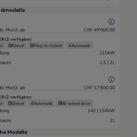
rdmodelle
nkl. MwSt. ab
CHF 49'000.00
 (3 verfügbar)
in
Diesel
Plug-In-Hybrid
Automatik
stung
110kW
raum
1.5 | 2L
nkl. MwSt. ab
CHF 57'800.00
 (2 verfügbar)
in
Diesel
Automatik
all-wheel drive
stung
142 | 150kW
raum
2L
che Modelle