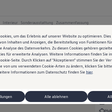
Interieur
Sonderausstattung
Zusammenfassung
okies, um das Erlebnis auf unserer Website zu optimieren. Dies
Der Tayr
von Inhalten und Anzeigen, die Bereitstellung von Funktionen für
5
Va
e Analyse des Datenverkehrs. Zu diesen Cookies gehören gezielte
ies für erweiterte Analysen. Weitere Informationen finden Sie i
Cookie-Seite. Durch Klicken auf "Akzeptieren" stimmen Sie der V
Zeitlic
e von uns verwendeten Cookie-Arten zu ändern, klicken Sie bitte
R-Lin
Weitere Informationen zum Datenschutz finden Sie
hier
.
Preis i
MOTOREN
Benz
llungen
Alle ablehnen
Al
all-
Lei
niert
Hub