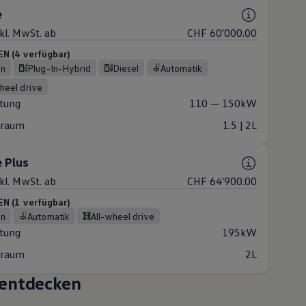
e
nkl. MwSt. ab
CHF 60'000.00
 (4 verfügbar)
in
Plug-In-Hybrid
Diesel
Automatik
wheel drive
stung
110 — 150kW
raum
1.5 | 2L
 Plus
nkl. MwSt. ab
CHF 64'900.00
 (1 verfügbar)
in
Automatik
all-wheel drive
stung
195kW
raum
2L
entdecken