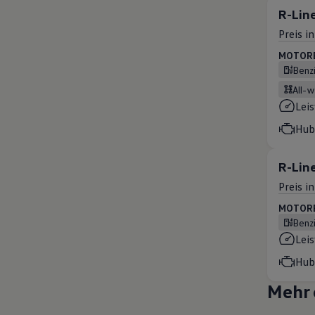
R-Lin
Preis i
MOTOREN
Benz
all-
Lei
Hub
R-Line
Preis i
MOTOREN
Benz
Lei
Hub
Mehr 