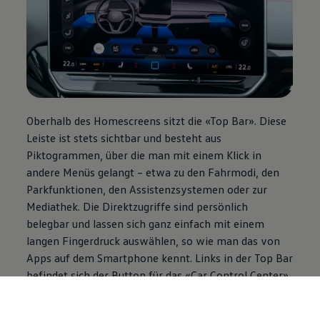
Oberhalb des Homescreens sitzt die «Top Bar». Diese
Leiste ist stets sichtbar und besteht aus
Piktogrammen, über die man mit einem Klick in
andere Menüs gelangt – etwa zu den Fahrmodi, den
Parkfunktionen, den Assistenzsystemen oder zur
Mediathek. Die Direktzugriffe sind persönlich
belegbar und lassen sich ganz einfach mit einem
langen Fingerdruck auswählen, so wie man das von
Apps auf dem Smartphone kennt. Links in der Top Bar
befindet sich der Button für das «Car Control Center»,
in dem sämtliche Fahrzeugeinstellungen
vorgenommen werden können.