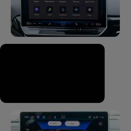
--:--
Remaining time, --:--