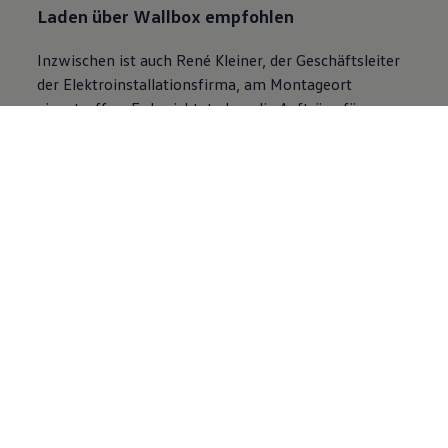
Laden über Wallbox empfohlen
Inzwischen ist auch René Kleiner, der Geschäftsleiter
der Elektroinstallationsfirma, am Montageort
eingetroffen. Er berichtet, dass die Aufträge für
Wallbox-Installationen zuletzt zugenommen haben.
Was nicht nur gut ist für das Geschäft, sondern auch
der Sicherheit dient. Denn das Laden über eine
normale Steckdose birgt Gefahren. «Sie sind nicht auf
Dauerleistung ausgelegt», erklärt der Fachmann.
Besonders problematisch werde es, wenn mehrere
Mieter in einer Tiefgarage einfach ihre Autos
einstecken. «Da steigt das Risiko eines
Netzzusammenbruchs erheblich.» Für
Mehrfamilienhäuser empfiehlt Kleiner deshalb ein
Lademanagementsystem. Und für potenzielle E-Auto-
Käufer, unbedingt vor der Bestellung zu prüfen, ob die
benötigte Infrastruktur vorhanden ist oder
nachgerüstet werden kann.