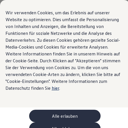
Modelle und Konfigurator
Ihre Konfiguration
Wir verwenden Cookies, um das Erlebnis auf unserer
Sondermodelle UNITED
Website zu optimieren. Dies umfasst die Personalisierung
Beratung und Kauf
von Inhalten und Anzeigen, die Bereitstellung von
Zum
Zum
Aktuelle Angebote
Hauptinhalt
Footer
Geschäftskunden und Flotten
Funktionen für soziale Netzwerke und die Analyse des
springen
springen
Sofort verfügbare Fahrzeuge
Datenverkehrs. Zu diesen Cookies gehören gezielte Social-
Occasionen
Media-Cookies und Cookies für erweiterte Analysen.
Finanzierung
Leasing-Rechner
Weitere Informationen finden Sie in unserem Hinweis auf
Elektromobilität
der Cookie-Seite. Durch Klicken auf "Akzeptieren" stimmen
Kosten und Finanzierung
Sie der Verwendung von Cookies zu. Um die von uns
Laden und Reichweite
Zuhause Laden
verwendeten Cookie-Arten zu ändern, klicken Sie bitte auf
Unterwegs Laden
"Cookie-Einstellungen". Weitere Informationen zum
Bidirektionales Laden
Datenschutz finden Sie
hier
.
Erneuerbare Energielösung: Helion
Ladezeitsimulator
Reichweitensimulator
e-Routenplaner
ChargeOn
Technologie und Batterie
Alle erlauben
Wie das Batteriesystem der ID. Modelle funktio
Nachhaltigkeit