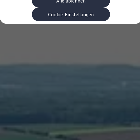
Alle ablehnen
Garanzia & durata
Riciclaggio: recuperare le materie prime
ID. Display head-up
Cookie-Einstellungen
Pompa di calore Volkswagen
Servizi e accessori
Campagne di richiamo
Assistenza e ricambi
Accessori e lifestyle
Garanzia
Pacchetti di servizi
Assistenza in caso di guasti o incidenti
Clever Repair / Totalrepair
Rapporto del danno online
Assicurazioni
Extra digitali
Ricerca dei servizi per il proprio modello
App Volkswagen, login e shop
Collegare cellulare e veicolo
Aggiornamenti per software, mappe e radio
Manuale digitale
Disattivazione della rete di telefonia mobile 2
myVolkswagen
Scoprire e vivere l’esperienza
Impegno calcistico
Rivista Volkswagen