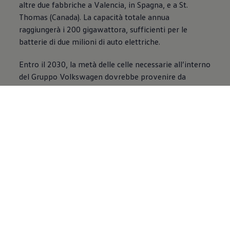
altre due fabbriche a Valencia, in Spagna, e a St.
Thomas (Canada). La capacità totale annua
raggiungerà i 200 gigawattora, sufficienti per le
batterie di due milioni di auto elettriche.
Entro il 2030, la metà delle celle necessarie all’interno
del Gruppo
Volkswagen
dovrebbe provenire da
produzione propria. Se si considera che la batteria
rappresenta il 40% del costo di un’auto elettrica e che
attualmente il 95% delle celle proviene da produttori
asiatici, questa è senza dubbio una delle maggiori leve
per rendere più conveniente l’elettromobilità. E il
requisito fondamentale per la realizzazione del
modello più piccolo ID., presentato nel 2022 come
prototipo ID.2all, a un prezzo target inferiore a 25
000 euro. Il «Volksstromer» verrà lanciato sul
mercato nel 2026 e sarà uno dei primi modelli a
essere dotato delle celle uniche.