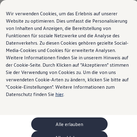
Modelli e configuratore
La sua configurazione
Wir verwenden Cookies, um das Erlebnis auf unserer
Modelli speciali UNITED
Website zu optimieren. Dies umfasst die Personalisierung
Consulenza e acquisto
von Inhalten und Anzeigen, die Bereitstellung von
Vai a
Passa al
Offerte attuali
contenuto
piè di
Clienti aziendali e flotte
Funktionen für soziale Netzwerke und die Analyse des
pagina
principale
Veicoli in pronta consegna
Datenverkehrs. Zu diesen Cookies gehören gezielte Social-
Occasioni
Media-Cookies und Cookies für erweiterte Analysen.
Finanziamento
Calcolatore di leasing
Weitere Informationen finden Sie in unserem Hinweis auf
Elettromobilità
der Cookie-Seite. Durch Klicken auf "Akzeptieren" stimmen
Costi e finanziamenti
Sie der Verwendung von Cookies zu. Um die von uns
Ricarica e autonomia
Ricaricare a casa
verwendeten Cookie-Arten zu ändern, klicken Sie bitte auf
Ricaricare fuori casa
"Cookie-Einstellungen". Weitere Informationen zum
Ricarica bidirezionale
Datenschutz finden Sie
hier
.
Soluzione di energia rinnovabile: Helion
Simulatore di autonomia
Simulatore del tempo di ricarica
e-route planner
ChargeOn
Tecnologia e batteria
Alle erlauben
Come funziona il sistema di batterie dei modelli
Sostenibilità