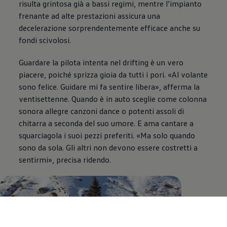
risulta grintosa già a bassi regimi, mentre l’impianto
frenante ad alte prestazioni assicura una
decelerazione sorprendentemente efficace anche su
fondi scivolosi.
Guardare la pilota intenta nel drifting è un vero
piacere, poiché sprizza gioia da tutti i pori. «Al volante
sono felice. Guidare mi fa sentire libera», afferma la
ventisettenne. Quando è in auto sceglie come colonna
sonora allegre canzoni dance o potenti assoli di
chitarra a seconda del suo umore. E ama cantare a
squarciagola i suoi pezzi preferiti. «Ma solo quando
sono da sola. Gli altri non devono essere costretti a
sentirmi», precisa ridendo.