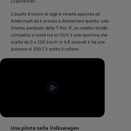
Experience».
L’ospite d’onore di oggi è venuta apposta ad
Andermatt ed è pronta a dimostrare quanto vale.
Stiamo parlando della T-Roc R, un inedito bolide
compatto a metà tra un SUV e una sportiva che
scatta da 0 a 100 km/h in 4,8 secondi e ha una
potenza di 300 CV sotto il cofano.
--:--
Remaining time, --:--
Una pilota nella
Volkswagen