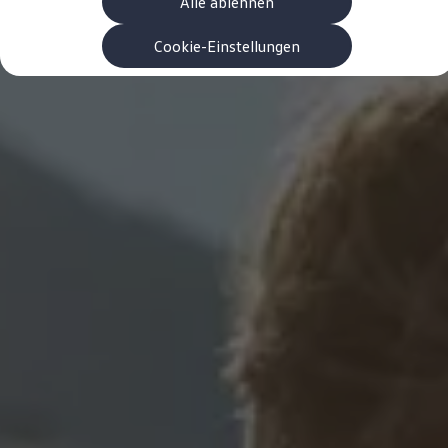
Alle ablehnen
Garanzia & durata
Riciclaggio: recuperare le materie prime
ID. Display head-up
Cookie-Einstellungen
Pompa di calore Volkswagen
Servizi e accessori
Campagne di richiamo
Assistenza e ricambi
Accessori e lifestyle
Garanzia
Pacchetti di servizi
Assistenza in caso di guasti o incidenti
Clever Repair / Totalrepair
Rapporto del danno online
Assicurazioni
Extra digitali
Ricerca dei servizi per il proprio modello
App Volkswagen, login e shop
Collegare cellulare e veicolo
Aggiornamenti per software, mappe e radio
Manuale digitale
Disattivazione della rete di telefonia mobile 2
myVolkswagen
Scoprire e vivere l’esperienza
Impegno calcistico
Rivista Volkswagen