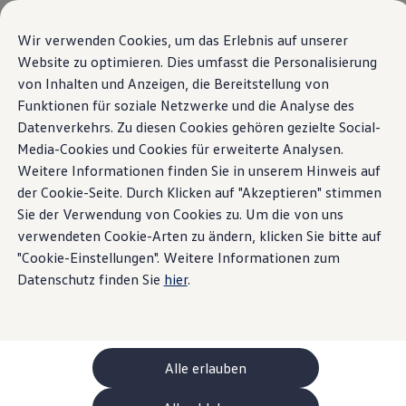
Modelli e configuratore
La sua configurazione
Wir verwenden Cookies, um das Erlebnis auf unserer
Modelli speciali UNITED
Website zu optimieren. Dies umfasst die Personalisierung
Consulenza e acquisto
von Inhalten und Anzeigen, die Bereitstellung von
Vai a
Passa al
Offerte attuali
contenuto
piè di
Clienti aziendali e flotte
Funktionen für soziale Netzwerke und die Analyse des
pagina
principale
Veicoli in pronta consegna
Datenverkehrs. Zu diesen Cookies gehören gezielte Social-
Occasioni
Media-Cookies und Cookies für erweiterte Analysen.
Finanziamento
Calcolatore di leasing
Weitere Informationen finden Sie in unserem Hinweis auf
Elettromobilità
der Cookie-Seite. Durch Klicken auf "Akzeptieren" stimmen
Costi e finanziamenti
Sie der Verwendung von Cookies zu. Um die von uns
Ricarica e autonomia
Ricaricare a casa
verwendeten Cookie-Arten zu ändern, klicken Sie bitte auf
Ricaricare fuori casa
"Cookie-Einstellungen". Weitere Informationen zum
Ricarica bidirezionale
Datenschutz finden Sie
hier
.
Soluzione di energia rinnovabile: Helion
Simulatore di autonomia
Simulatore del tempo di ricarica
e-route planner
ChargeOn
Tecnologia e batteria
Alle erlauben
Come funziona il sistema di batterie dei modelli
Sostenibilità