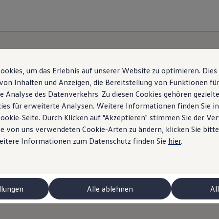
okies, um das Erlebnis auf unserer Website zu optimieren. Dies
von Inhalten und Anzeigen, die Bereitstellung von Funktionen für
e Analyse des Datenverkehrs. Zu diesen Cookies gehören gezielte
ies für erweiterte Analysen. Weitere Informationen finden Sie i
tattare
Volkswagen
Par
Cookie-Seite. Durch Klicken auf "Akzeptieren" stimmen Sie der V
e von uns verwendeten Cookie-Arten zu ändern, klicken Sie bitte
Weitere Informationen zum Datenschutz finden Sie
hier
.
ornirle informazioni qualora abbia domande sul suo ac
desideri.
llungen
Alle ablehnen
Al
 ID.