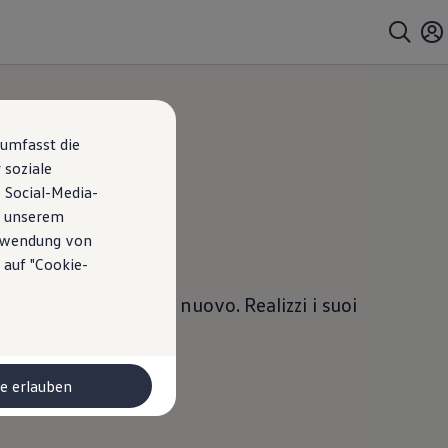
 umfasst die
 soziale
 Social-Media-
n unserem
tner
erwendung von
 auf "Cookie-
quisto di un veicolo nuovo. Realizzi i suoi
le erlauben