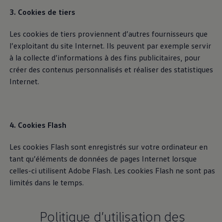
Politique de confidentialité de Car2X
3. Cookies de tiers
Les cookies de tiers proviennent d’autres fournisseurs que
Collecte des données pour le
l’exploitant du site Internet. Ils peuvent par exemple servir
développement de la conduite
à la collecte d’informations à des fins publicitaires, pour
créer des contenus personnalisés et réaliser des statistiques
automatisée
Internet.
La recherche, le développement et la garantie des
fonctions de conduite automatique nécessitent une
base de données importante contenant le plus grand
4. Cookies Flash
nombre possible de scénarios de circulation sur la
Les cookies Flash sont enregistrés sur votre ordinateur en
base de trajets réels. Le téléchargement des données
tant qu’éléments de données de pages Internet lorsque
peut, si votre véhicule supporte cette fonction, être
celles-ci utilisent Adobe Flash. Les cookies Flash ne sont pas
directement activé ou désactivé à l’aide du curseur
limités dans le temps.
« Développement de la conduite automatisée » dans
les paramètres de confidentialité.
Politique d’utilisation des
Politique de confidentialité relative à la collecte de