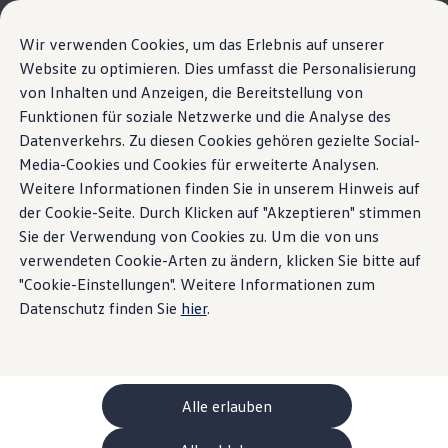
Modèles et configurateur
Votre configuration
Wir verwenden Cookies, um das Erlebnis auf unserer
Modèles spéciaux UNITED
Website zu optimieren. Dies umfasst die Personalisierung
Conseil et achat
Accueil
Volkswagen AG Légal
von Inhalten und Anzeigen, die Bereitstellung von
Sauter
Passer
Offres actuelles
au
au
Clients professionnels et gestion de flotte
Funktionen für soziale Netzwerke und die Analyse des
Customer Interaction Center (CIC)
contenu
pied
Véhicules en stock
Datenverkehrs. Zu diesen Cookies gehören gezielte Social-
principal
de
Occasions
Media-Cookies und Cookies für erweiterte Analysen.
Financement
page
Volkswagen
AG
Calculateur de leasing
Weitere Informationen finden Sie in unserem Hinweis auf
Électromobilité
der Cookie-Seite. Durch Klicken auf "Akzeptieren" stimmen
Politique d’utilisation des
Coûts et financement
Mentions légales & texte
Sie der Verwendung von Cookies zu. Um die von uns
Recharge et autonomie
Recharger à domicile
verwendeten Cookie-Arten zu ändern, klicken Sie bitte auf
cookies
Recharger en déplacement
juridiques
"Cookie-Einstellungen". Weitere Informationen zum
Simulateur de temps de recharge
Datenschutz finden Sie
hier
.
Simulateur d’autonomie
Le planificateur d’itinéraires pour véhicules éle
Volkswagen
AG utilise différents cookies sur ses sites
Helion
Internet. Les cookies sont des petits fichiers stockés sur
Recharge bidirectionnelle
votre appareil contenant des informations de configuration.
ChargeOn
Technologie et batterie
Les cookies peuvent être classés dans trois catégories
Alle erlauben
MEB: batterie avec système
différentes.
Vous trouverez ici des informations sur
Volkswagen
Durabilité