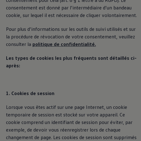
consentement pour cela (art. 6 § 1 lettre a du RGPD). Le
consentement est donné par l’intermédiaire d’un bandeau
cookie, sur lequel il est nécessaire de cliquer volontairement.
Pour plus d’informations sur les outils de suivi utilisés et sur
la procédure de révocation de votre consentement, veuillez
consulter la
politique de confidentialité.
Les types de cookies les plus fréquents sont détaillés ci-
après:
Customer Interaction Center
1. Cookies de session
(CIC)
Lorsque vous êtes actif sur une page Internet, un cookie
Le Customer Interaction Center (CIC) est responsable
temporaire de session est stocké sur votre appareil. Ce
de la rubrique "Aide pour les applications et les
cookie comprend un identifiant de session pour éviter, par
services numériques". Vous pouvez contacter le CIC
exemple, de devoir vous réenregistrer lors de chaque
pour toute question concernant nos services
changement de page. Les cookies de session sont supprimés