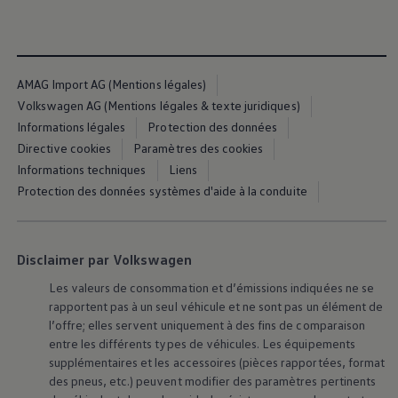
L'application We Charge
Feature
AMAG Import AG (Mentions légales)
Avec l’application relative aux fonctions We Charge
Volkswagen AG (Mentions légales & texte juridiques)
basées sur le Web, vous pouvez utiliser gratuitement
Informations légales
Protection des données
différentes fonctions et services basés sur le Web
Directive cookies
Paramètres des cookies
pour la recharge de véhicules électriques. En relèvent
Informations techniques
Liens
en particulier, la recherche de points de recharge
Protection des données systèmes d'aide à la conduite
publics et un planificateur d’itinéraires pour véhicules
sélectionnés qui prend en compte les points de
recharge publics le long de la route.
Disclaimer par Volkswagen
Les valeurs de consommation et d’émissions indiquées ne se
Informations sur la protection des données
rapportent pas à un seul véhicule et ne sont pas un élément de
l’offre; elles servent uniquement à des fins de comparaison
Avis de licence de tiers
entre les différents types de véhicules. Les équipements
supplémentaires et les accessoires (pièces rapportées, format
Conditions d’utilisation
des pneus, etc.) peuvent modifier des paramètres pertinents