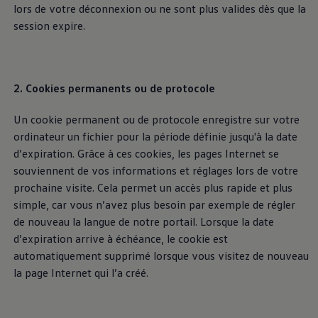
numériques ou applications.
lors de votre déconnexion ou ne sont plus valides dès que la
session expire.
Politique de confidentialité
Avis de licence de tiers
2. Cookies permanents ou de protocole
Politique d’utilisation des cookies
Un cookie permanent ou de protocole enregistre sur votre
ordinateur un fichier pour la période définie jusqu'à la date
Car2X
d’expiration. Grâce à ces cookies, les pages Internet se
souviennent de vos informations et réglages lors de votre
Si votre véhicule supporte la technologie Car2X, il est
prochaine visite. Cela permet un accès plus rapide et plus
alors en mesure, après l’activation, de partager des
simple, car vous n’avez plus besoin par exemple de régler
informations importantes concernant la circulation
de nouveau la langue de notre portail. Lorsque la date
routière, comme par ex. les accidents ou les
d’expiration arrive à échéance, le cookie est
embouteillages, avec d’autres usagers de la route ou
automatiquement supprimé lorsque vous visitez de nouveau
infrastructures routières, dès lors que ces derniers
la page Internet qui l’a créé.
supportent la technologie Car2X.