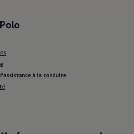
 Polo
nts
ie
’assistance à la conduite
ue
té
dio