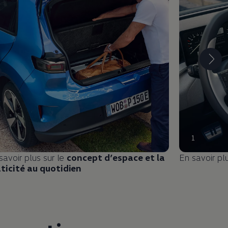
1
savoir plus sur le
concept d’espace et la
En savoir pl
ticité au quotidien