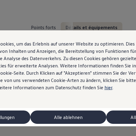
Points forts
Détails et équipements
okies, um das Erlebnis auf unserer Website zu optimieren. Dies
von Inhalten und Anzeigen, die Bereitstellung von Funktionen für
e Analyse des Datenverkehrs. Zu diesen Cookies gehören gezielte
ies für erweiterte Analysen. Weitere Informationen finden Sie i
Cookie-Seite. Durch Klicken auf "Akzeptieren" stimmen Sie der V
e von uns verwendeten Cookie-Arten zu ändern, klicken Sie bitte
ui se cache dans l’ID.
Weitere Informationen zum Datenschutz finden Sie
hier
.
Détails et équipement
ctriques
llungen
Alle ablehnen
Al