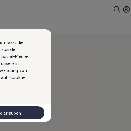
 umfasst die
 soziale
 Social-Media-
n unserem
erwendung von
 auf "Cookie-
 Polo
s
le erlauben