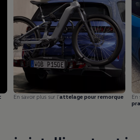
t
En savoir plus sur l’
attelage pour remorque
En 
pra