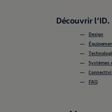
Recyclage: récupération de matières premières
ID. Affichage tête haute
Pompe à chaleur Volkswagen
Service et accessoires
Découvrir l’ID.
Campagnes de rappel
Entretien et pièces
Accessoires et style de vie
Design
Garantie
Packs de services
Assistance dépannage et accident
Équipeme
Clever Repair / Totalrepair
Rapport de dommages en ligne
Technolog
Assurances
Options numériques
Systèmes d
Trouver des services pour votre modèle
Applications Volkswagen, connexion et boutiq
Connectivi
Connecter un téléphone mobile au véhicule
Mises à jour pour les logiciels, les cartes et la ra
FAQ
Manuel digital
Arrêt du réseau téléphonie mobile 2G/3G
myVolkswagen
Découvrir et vivre l’expérience
Engagement dans le football
Magazine Volkswagen
Blog Volkswagen