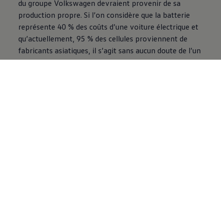
du groupe
Volkswagen
devraient provenir de sa
production propre. Si l’on considère que la batterie
représente 40 % des coûts d’une voiture électrique et
qu’actuellement, 95 % des cellules proviennent de
fabricants asiatiques, il s’agit sans aucun doute de l’un
des plus grands leviers susceptibles de faire baisser le
prix de l’électromobilité. Et la condition de base
nécessaire pour concevoir le plus petit ID. Modèle
présenté en 2022 sous le nom d’étude ID.2all, avec un
prix cible de moins de 25 000 euros devient tout
simplement envisageable. L’«électrique populaire»
arrivera sur le marché en 2026 et sera l’un des
premiers modèles équipés de cellules uniques.