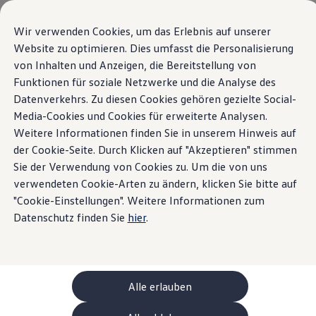
Modèles et configurateur
Votre configuration
Wir verwenden Cookies, um das Erlebnis auf unserer
Modèles spéciaux UNITED
Website zu optimieren. Dies umfasst die Personalisierung
Conseil et achat
von Inhalten und Anzeigen, die Bereitstellung von
Sauter
Passer
Offres actuelles
au
au
Clients professionnels et gestion de flotte
Funktionen für soziale Netzwerke und die Analyse des
contenu
pied
Véhicules en stock
Datenverkehrs. Zu diesen Cookies gehören gezielte Social-
principal
de
Occasions
Media-Cookies und Cookies für erweiterte Analysen.
Financement
page
Calculateur de leasing
Weitere Informationen finden Sie in unserem Hinweis auf
Électromobilité
der Cookie-Seite. Durch Klicken auf "Akzeptieren" stimmen
Coûts et financement
Sie der Verwendung von Cookies zu. Um die von uns
Recharge et autonomie
Recharger à domicile
verwendeten Cookie-Arten zu ändern, klicken Sie bitte auf
Recharger en déplacement
"Cookie-Einstellungen". Weitere Informationen zum
Simulateur de temps de recharge
Datenschutz finden Sie
hier
.
Simulateur d’autonomie
Le planificateur d’itinéraires pour véhicules éle
Helion
Recharge bidirectionnelle
ChargeOn
Technologie et batterie
Alle erlauben
MEB: batterie avec système
Durabilité