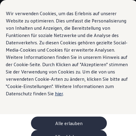
Modelle und Konfigurator
Ihre Konfiguration
Wir verwenden Cookies, um das Erlebnis auf unserer
Sondermodelle UNITED
Website zu optimieren. Dies umfasst die Personalisierung
Beratung und Kauf
von Inhalten und Anzeigen, die Bereitstellung von
Zum
Zum
Aktuelle Angebote
Hauptinhalt
Footer
Geschäftskunden und Flotten
Funktionen für soziale Netzwerke und die Analyse des
Sitzkomfort
springen
springen
Sofort verfügbare Fahrzeuge
Datenverkehrs. Zu diesen Cookies gehören gezielte Social-
Occasionen
Media-Cookies und Cookies für erweiterte Analysen.
Finanzierung
Leasing-Rechner
Weitere Informationen finden Sie in unserem Hinweis auf
Elektromobilität
der Cookie-Seite. Durch Klicken auf "Akzeptieren" stimmen
Entspannter
Kosten und Finanzierung
Sie der Verwendung von Cookies zu. Um die von uns
Laden und Reichweite
Zuhause Laden
verwendeten Cookie-Arten zu ändern, klicken Sie bitte auf
ankommen
Unterwegs Laden
"Cookie-Einstellungen". Weitere Informationen zum
Bidirektionales Laden
Datenschutz finden Sie
hier
.
Erneuerbare Energielösung: Helion
Ladezeitsimulator
Reichweitensimulator
e-Routenplaner
ChargeOn
Technologie und Batterie
Alle erlauben
Wie das Batteriesystem der ID. Modelle funktio
Nachhaltigkeit