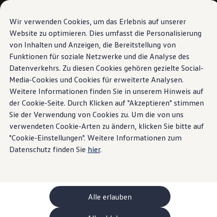
Modelle und Konfigurator
Ihre Konfiguration
Wir verwenden Cookies, um das Erlebnis auf unserer
Sondermodelle UNITED
Website zu optimieren. Dies umfasst die Personalisierung
Beratung und Kauf
von Inhalten und Anzeigen, die Bereitstellung von
Zum
Zum
Aktuelle Angebote
Hauptinhalt
Footer
Geschäftskunden und Flotten
Funktionen für soziale Netzwerke und die Analyse des
springen
springen
Sofort verfügbare Fahrzeuge
Datenverkehrs. Zu diesen Cookies gehören gezielte Social-
Occasionen
Media-Cookies und Cookies für erweiterte Analysen.
Finanzierung
Leasing-Rechner
Weitere Informationen finden Sie in unserem Hinweis auf
Elektromobilität
der Cookie-Seite. Durch Klicken auf "Akzeptieren" stimmen
Kosten und Finanzierung
Sie der Verwendung von Cookies zu. Um die von uns
Laden und Reichweite
Zuhause Laden
verwendeten Cookie-Arten zu ändern, klicken Sie bitte auf
Unterwegs Laden
"Cookie-Einstellungen". Weitere Informationen zum
Bidirektionales Laden
Datenschutz finden Sie
hier
.
Erneuerbare Energielösung: Helion
Ladezeitsimulator
Reichweitensimulator
e-Routenplaner
ChargeOn
Technologie und Batterie
Alle erlauben
Wie das Batteriesystem der ID. Modelle funktio
Nachhaltigkeit