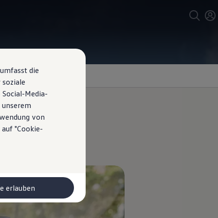
 umfasst die
 soziale
 Social-Media-
n unserem
erwendung von
 auf "Cookie-
le erlauben