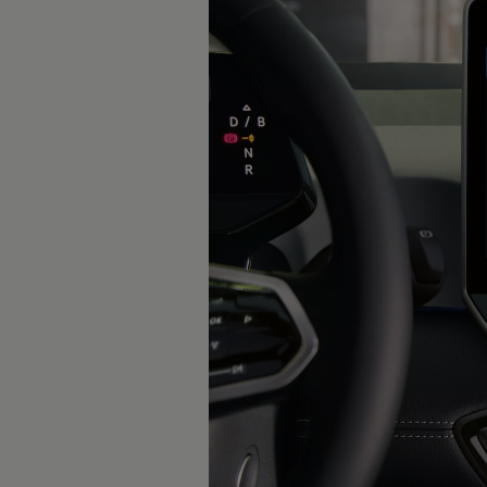
Garantie & Lebensdauer
Recycling: Rohstoffe zurückgewinnen
ID. Head-up-Display
Volkswagen Wärmepumpe
Service und Zubehör
Rückrufaktionen
Service und Ersatzteile
Zubehör und Lifestyle
Garantie
Dienstleistungspakete
Pannen- und Unfallhilfe
Clever Repair / Totalrepair
Online Schadenmeldung
Versicherungen
Digitale Extras
Dienste für Ihr Modell finden
Volkswagen Apps, Login und Shop
Handy und Fahrzeug verbinden
Updates für Software, Karten und Radio
Digitales Bordbuch
2G/3G Netzabschaltung
myVolkswagen
Entdecken und Erleben
Fussball-Engagement
Volkswagen Magazin