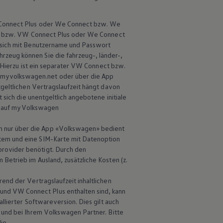
W Connect Plus oder We Connect bzw. We
ect bzw. VW Connect Plus oder We Connect
sich mit Benutzername und Passwort
rzeug können Sie die fahrzeug-, länder-,
. Hierzu ist ein separater VW Connect bzw.
myvolkswagen.net oder über die App
tgeltlichen Vertragslaufzeit hängt davon
 sich die unentgeltlich angebotene initiale
ug, auf myVolkswagen
 nur über die App
«
Volkswagen
» bedient
tem und eine SIM-Karte mit Datenoption
rovider benötigt. Durch den
Betrieb im Ausland, zusätzliche Kosten (z.
end der Vertragslaufzeit inhaltlichen
nd VW Connect Plus enthalten sind, kann
llierter Softwareversion. Dies gilt auch
 und bei Ihrem
Volkswagen
Partner. Bitte
lie.