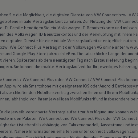
aben Sie die Möglichkeit, die digitalen Dienste von VW Connect bzw. V
 angebotene initiale Vertragslaufzeit zu nutzen. Zur Nutzung der VW Conn
 ID. Familie benötigen Sie ein
Volkswagen
ID Benutzerkonto und müssen 
gen des
Volkswagen
ID Benutzerkontos und der Verknüpfung mit Ihrem Fah
 digitalen Dienste für eine initiale Vertragslaufzeit unentgeltlich nutzen
zw. We Connect Plus Vertrag mit der
Volkswagen
AG online unter www.
tore und Google Play Store) abzuschließen. Die tatsächliche Länge der unen
ktivieren. Spätestens ab dem neunzigsten Tag nach Erstauslieferung beginnt
ringern. Sie können die exakte Vertragslaufzeit für Ihr jeweiliges Fahrze
We Connect / We Connect Plus oder VW Connect / VW Connect Plus können
en App wird ein Smartphone mit geeignetem iOS oder Android Betriebssys
 abzuschließenden Mobilfunkvertrag zwischen Ihnen und Ihrem Mobilfunkp
nnen, abhängig von Ihrem jeweiligen Mobilfunktarif und insbesondere beim 
ür die jeweils vereinbarte Vertragslaufzeit zur Verfügung und können währ
enste in den Paketen We Connect und We Connect Plus oder VW Connect u
ügbarkeit ist ebenfalls abhängig von Fahrzeugmodell, Ausstattung und insta
nbietern. Nähere Informationen erhalten Sie unter connect.volkswagen.com
 allgemeinen Geschäftsbedingungen für die digitalen Dienste der ID. Fami