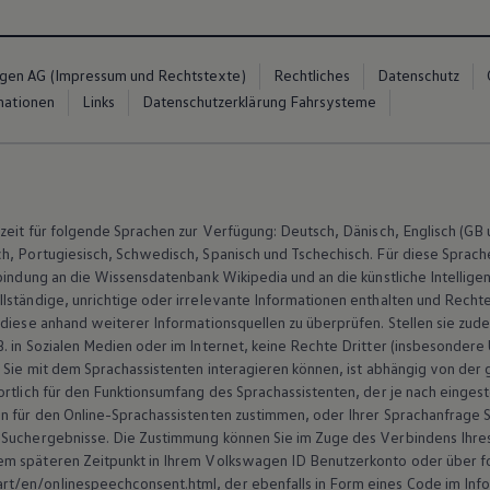
gen AG (Impressum und Rechtstexte)
Rechtliches
Datenschutz
mationen
Links
Datenschutzerklärung Fahrsysteme
zeit für folgende Sprachen zur Verfügung: Deutsch, Dänisch, Englisch (GB un
h, Portugiesisch, Schwedisch, Spanisch und Tschechisch. Für diese Sprach
nbindung an die Wissensdatenbank Wikipedia und an die künstliche Intelli
ständige, unrichtige oder irrelevante Informationen enthalten und Rechte 
 diese anhand weiterer Informationsquellen zu überprüfen. Stellen sie zu
. in Sozialen Medien oder im Internet, keine Rechte Dritter (insbesonde
r Sie mit dem Sprachassistenten interagieren können, ist abhängig von der
rtlich für den Funktionsumfang des Sprachassistenten, der je nach eingest
n für den Online-Sprachassistenten zustimmen, oder Ihrer Sprachanfrage 
 Suchergebnisse. Die Zustimmung können Sie im Zuge des Verbindens Ihre
m späteren Zeitpunkt in Ihrem
Volkswagen
ID Benutzerkonto oder über f
/en/onlinespeechconsent.html, der ebenfalls in Form eines Code im Inf