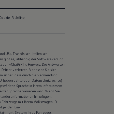
Cookie-Richtline
d US), Französisch, Italienisch,
en gibt es, abhängig der Softwareversion
genz von «ChatGPT». Hinweis: Die Antworten
Dritter verletzen. Verlassen Sie sich
dem sicher, dass durch die Verwendung
re Urheberrechte oder Datenschutzrechte)
 gewählten Sprache in Ihrem Infotainment-
ellter Sprache variieren kann. Wenn Sie
Standortinformationen hinzufügen,
s Fahrzeugs mit Ihrem
Volkswagen
ID
olgenden Link
otainment-System Ihres Fahrzeugs