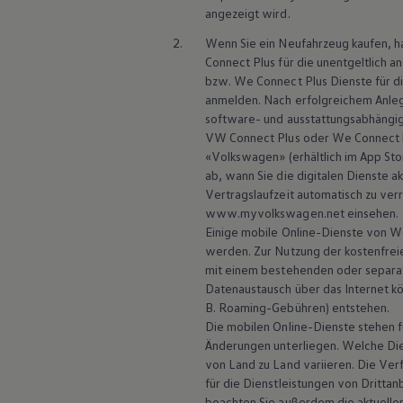
angezeigt wird.
2.
Wenn Sie ein Neufahrzeug kaufen, h
Connect Plus für die unentgeltlich
bzw. We Connect Plus Dienste für die
anmelden. Nach erfolgreichem Anle
software- und ausstattungsabhängigen
VW Connect Plus oder We Connect b
«
Volkswagen
» (erhältlich im App S
ab, wann Sie die digitalen Dienste a
Vertragslaufzeit automatisch zu ver
www.myvolkswagen.net einsehen.
Einige mobile Online-Dienste von 
werden. Zur Nutzung der kostenfrei
mit einem bestehenden oder separat
Datenaustausch über das Internet kö
B. Roaming-Gebühren) entstehen.
Die mobilen Online-Dienste stehen f
Änderungen unterliegen. Welche Di
von Land zu Land variieren. Die Verf
für die Dienstleistungen von Dritta
beachten Sie außerdem die aktuellen