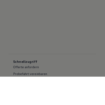
Schnellzugriff
Offerte anfordern
Probefahrt vereinbaren
Partnersuche
Unternehmen
Volkswagen AG
Kontakt
Jobs