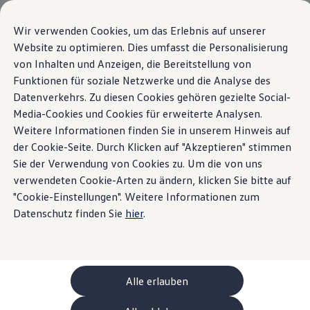
Modelle und Konfigurator
Ihre Konfiguration
Wir verwenden Cookies, um das Erlebnis auf unserer
Sondermodelle UNITED
Website zu optimieren. Dies umfasst die Personalisierung
Beratung und Kauf
Übersicht
Ausstattungsvarianten
Motoren
Exterieur
Int
von Inhalten und Anzeigen, die Bereitstellung von
Zum
Zum
Aktuelle Angebote
Hauptinhalt
Footer
Geschäftskunden und Flotten
Funktionen für soziale Netzwerke und die Analyse des
springen
springen
Sofort verfügbare Fahrzeuge
Datenverkehrs. Zu diesen Cookies gehören gezielte Social-
Occasionen
23
Modelle
Media-Cookies und Cookies für erweiterte Analysen.
Finanzierung
Leasing-Rechner
Weitere Informationen finden Sie in unserem Hinweis auf
Elektromobilität
der Cookie-Seite. Durch Klicken auf "Akzeptieren" stimmen
Kosten und Finanzierung
Sie der Verwendung von Cookies zu. Um die von uns
Laden und Reichweite
SUV
Elektro
Benzin
Diesel
Filter anzeigen
Zuhause Laden
verwendeten Cookie-Arten zu ändern, klicken Sie bitte auf
Unterwegs Laden
"Cookie-Einstellungen". Weitere Informationen zum
Bidirektionales Laden
Neuheit
Datenschutz finden Sie
hier
.
Erneuerbare Energielösung: Helion
Ladezeitsimulator
Reichweitensimulator
e-Routenplaner
ChargeOn
Technologie und Batterie
Alle erlauben
Wie das Batteriesystem der ID. Modelle funktio
Nachhaltigkeit