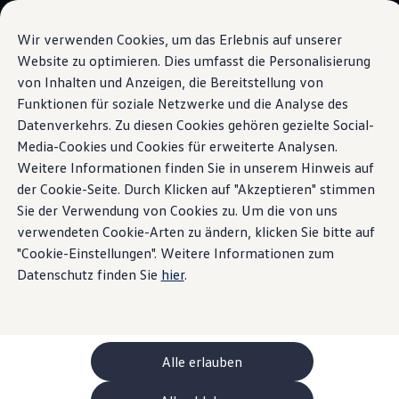
Modelle und Konfigurator
Ihre Konfiguration
Wir verwenden Cookies, um das Erlebnis auf unserer
Sondermodelle UNITED
Website zu optimieren. Dies umfasst die Personalisierung
Beratung und Kauf
von Inhalten und Anzeigen, die Bereitstellung von
Zum
Zum
Aktuelle Angebote
Hauptinhalt
Footer
Geschäftskunden und Flotten
Funktionen für soziale Netzwerke und die Analyse des
Volkswagen
App
springen
springen
Sofort verfügbare Fahrzeuge
Datenverkehrs. Zu diesen Cookies gehören gezielte Social-
Occasionen
Media-Cookies und Cookies für erweiterte Analysen.
Finanzierung
Leasing-Rechner
Weitere Informationen finden Sie in unserem Hinweis auf
Elektromobilität
der Cookie-Seite. Durch Klicken auf "Akzeptieren" stimmen
Verbinden Sie sich mit
Kosten und Finanzierung
Sie der Verwendung von Cookies zu. Um die von uns
Laden und Reichweite
Zuhause Laden
verwendeten Cookie-Arten zu ändern, klicken Sie bitte auf
Ihrem Fahrzeug
Unterwegs Laden
"Cookie-Einstellungen". Weitere Informationen zum
Bidirektionales Laden
Datenschutz finden Sie
hier
.
Erneuerbare Energielösung: Helion
Ladezeitsimulator
Reichweitensimulator
e-Routenplaner
ChargeOn
Technologie und Batterie
Alle erlauben
Wie das Batteriesystem der ID. Modelle funktio
Nachhaltigkeit