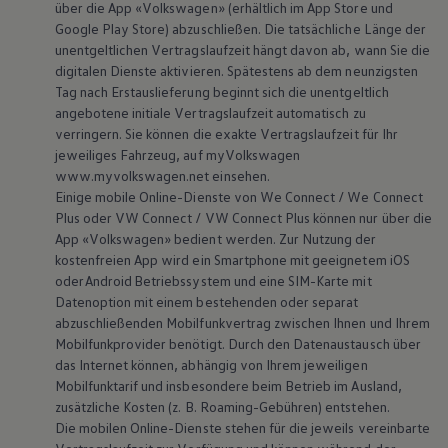
über die App
«
Volkswagen
» (erhältlich im App Store und
Google Play Store) abzuschließen. Die tatsächliche Länge der
unentgeltlichen Vertragslaufzeit hängt davon ab, wann Sie die
digitalen Dienste aktivieren. Spätestens ab dem neunzigsten
Tag nach Erstauslieferung beginnt sich die unentgeltlich
angebotene initiale Vertragslaufzeit automatisch zu
verringern. Sie können die exakte Vertragslaufzeit für Ihr
jeweiliges Fahrzeug, auf myVolkswagen
www.myvolkswagen.net einsehen.
Einige mobile Online-Dienste von We Connect / We Connect
Plus oder VW Connect / VW Connect Plus können nur über die
App
«
Volkswagen
» bedient werden. Zur Nutzung der
kostenfreien App wird ein Smartphone mit geeignetem iOS
oder Android Betriebssystem und eine SIM-Karte mit
Datenoption mit einem bestehenden oder separat
abzuschließenden Mobilfunkvertrag zwischen Ihnen und Ihrem
Mobilfunkprovider benötigt. Durch den Datenaustausch über
das Internet können, abhängig von Ihrem jeweiligen
Mobilfunktarif und insbesondere beim Betrieb im Ausland,
zusätzliche Kosten (z. B. Roaming-Gebühren) entstehen.
Die mobilen Online-Dienste stehen für die jeweils vereinbarte