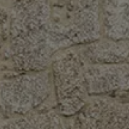
Garantie & Lebensdauer
Recycling: Rohstoffe zurückgewinnen
ID. Head-up-Display
Volkswagen Wärmepumpe
Service und Zubehör
Rückrufaktionen
Service und Ersatzteile
Zubehör und Lifestyle
Garantie
Dienstleistungspakete
Pannen- und Unfallhilfe
Clever Repair / Totalrepair
Online Schadenmeldung
Versicherungen
Digitale Extras
Dienste für Ihr Modell finden
Volkswagen Apps, Login und Shop
Handy und Fahrzeug verbinden
Updates für Software, Karten und Radio
Digitales Bordbuch
2G/3G Netzabschaltung
myVolkswagen
Entdecken und Erleben
Fussball-Engagement
Volkswagen Magazin