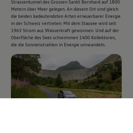
Strassentunnel des Grossen Sankt Bernhard auf 1800
Metern über Meer gelegen. An diesem Ort sind gleich
die beiden bedeutendsten Arten erneuerbarer Energie
in der Schweiz vertreten: Mit dem Stausee wird seit
1963 Strom aus Wasserkraft gewonnen. Und auf der
Oberfläche des Sees schwimmen 1400 Kollektoren,
die die Sonnenstrahlen in Energie umwandeln.
Solaranlage in Alpen effizienter