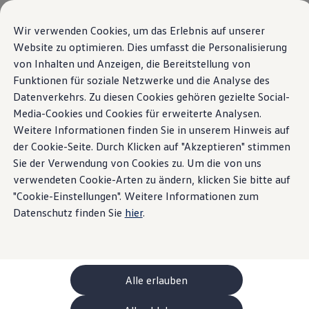
Modelle und Konfigurator
Ihre Konfiguration
Wir verwenden Cookies, um das Erlebnis auf unserer
Sondermodelle UNITED
Website zu optimieren. Dies umfasst die Personalisierung
Beratung und Kauf
von Inhalten und Anzeigen, die Bereitstellung von
Zum
Zum
Aktuelle Angebote
Hauptinhalt
Footer
Geschäftskunden und Flotten
Funktionen für soziale Netzwerke und die Analyse des
springen
springen
Sofort verfügbare Fahrzeuge
Datenverkehrs. Zu diesen Cookies gehören gezielte Social-
Occasionen
Media-Cookies und Cookies für erweiterte Analysen.
Finanzierung
Leasing-Rechner
Weitere Informationen finden Sie in unserem Hinweis auf
Elektromobilität
der Cookie-Seite. Durch Klicken auf "Akzeptieren" stimmen
Kosten und Finanzierung
Sie der Verwendung von Cookies zu. Um die von uns
Laden und Reichweite
Zuhause Laden
verwendeten Cookie-Arten zu ändern, klicken Sie bitte auf
Unterwegs Laden
"Cookie-Einstellungen". Weitere Informationen zum
Bidirektionales Laden
Datenschutz finden Sie
hier
.
Erneuerbare Energielösung: Helion
Ladezeitsimulator
Reichweitensimulator
e-Routenplaner
ChargeOn
Technologie und Batterie
Alle erlauben
Wie das Batteriesystem der ID. Modelle funktio
Nachhaltigkeit