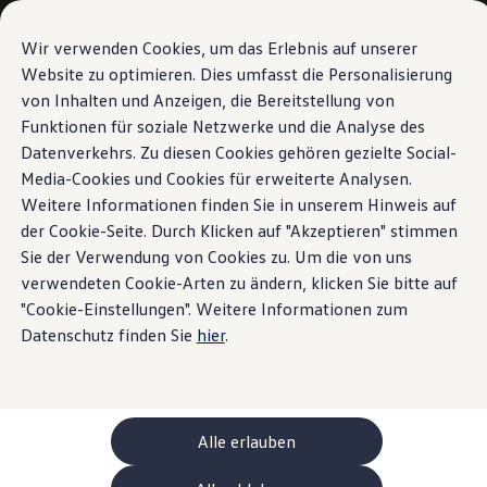
Modèles et configurateur
Votre configuration
Wir verwenden Cookies, um das Erlebnis auf unserer
Modèles spéciaux UNITED
Website zu optimieren. Dies umfasst die Personalisierung
Conseil et achat
von Inhalten und Anzeigen, die Bereitstellung von
Sauter
Passer
Offres actuelles
au
au
Clients professionnels et gestion de flotte
Funktionen für soziale Netzwerke und die Analyse des
contenu
pied
Véhicules en stock
Datenverkehrs. Zu diesen Cookies gehören gezielte Social-
principal
de
Occasions
Media-Cookies und Cookies für erweiterte Analysen.
Financement
page
Calculateur de leasing
Weitere Informationen finden Sie in unserem Hinweis auf
Électromobilité
der Cookie-Seite. Durch Klicken auf "Akzeptieren" stimmen
Coûts et financement
Sie der Verwendung von Cookies zu. Um die von uns
Recharge et autonomie
Recharger à domicile
verwendeten Cookie-Arten zu ändern, klicken Sie bitte auf
Recharger en déplacement
"Cookie-Einstellungen". Weitere Informationen zum
Simulateur de temps de recharge
Datenschutz finden Sie
hier
.
Simulateur d’autonomie
Le planificateur d’itinéraires pour véhicules éle
Helion
Recharge bidirectionnelle
ChargeOn
Technologie et batterie
Alle erlauben
MEB: batterie avec système
Durabilité