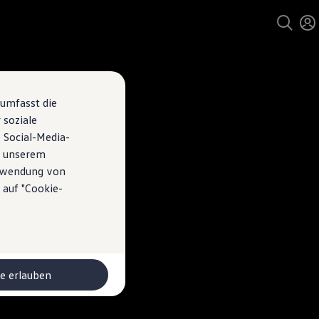
 umfasst die
 soziale
 Social-Media-
n unserem
erwendung von
 auf "Cookie-
le erlauben