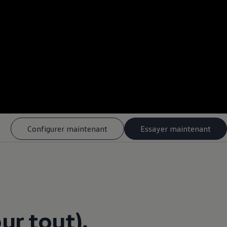
--:--
Remaining time, --:-
Configurer maintenant
Essayer maintenant
ur tout).