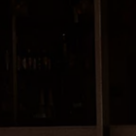
ue
dio