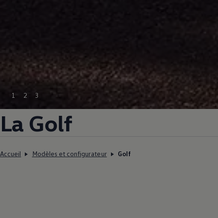
1
2
3
La Golf
Accueil
Modèles et configurateur
Golf