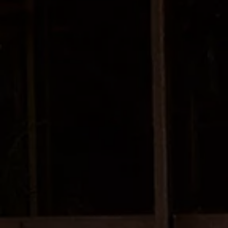
Recyclage: récupération de matières premières
ID. Affichage tête haute
Pompe à chaleur Volkswagen
Service et accessoires
Campagnes de rappel
Entretien et pièces
Accessoires et style de vie
Garantie
Packs de services
Assistance dépannage et accident
Clever Repair / Totalrepair
Rapport de dommages en ligne
Assurances
Options numériques
Trouver des services pour votre modèle
Applications Volkswagen, connexion et boutiq
Connecter un téléphone mobile au véhicule
Mises à jour pour les logiciels, les cartes et la ra
Manuel digital
Arrêt du réseau téléphonie mobile 2G/3G
myVolkswagen
Découvrir et vivre l’expérience
Engagement dans le football
Magazine Volkswagen
Blog Volkswagen