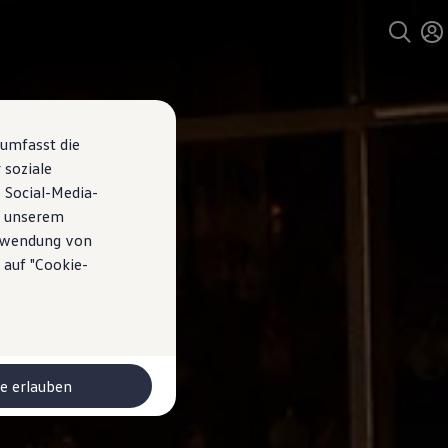
 umfasst die
 soziale
 Social-Media-
n unserem
erwendung von
 auf "Cookie-
le erlauben