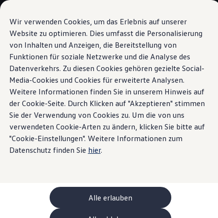
Modelle und Konfigurator
Ihre Konfiguration
Wir verwenden Cookies, um das Erlebnis auf unserer
Sondermodelle UNITED
Website zu optimieren. Dies umfasst die Personalisierung
Beratung und Kauf
von Inhalten und Anzeigen, die Bereitstellung von
Zum
Zum
Aktuelle Angebote
Hauptinhalt
Footer
Geschäftskunden und Flotten
Funktionen für soziale Netzwerke und die Analyse des
Nachhaltiges Laden
springen
springen
Sofort verfügbare Fahrzeuge
Datenverkehrs. Zu diesen Cookies gehören gezielte Social-
Occasionen
Media-Cookies und Cookies für erweiterte Analysen.
Finanzierung
Leasing-Rechner
Weitere Informationen finden Sie in unserem Hinweis auf
Elektromobilität
der Cookie-Seite. Durch Klicken auf "Akzeptieren" stimmen
Nachhaltiges Laden:
Kosten und Finanzierung
Sie der Verwendung von Cookies zu. Um die von uns
Laden und Reichweite
Zuhause Laden
verwendeten Cookie-Arten zu ändern, klicken Sie bitte auf
Volkswagen
Unterwegs Laden
"Cookie-Einstellungen". Weitere Informationen zum
Bidirektionales Laden
Datenschutz finden Sie
hier
.
Naturstrom
Erneuerbare Energielösung: Helion
1
Ladezeitsimulator
Reichweitensimulator
e-Routenplaner
Elektrisierend: unser
Volkswagen
Ladekonzept
ChargeOn
Technologie und Batterie
Alle erlauben
Wie das Batteriesystem der ID. Modelle funktio
Elektromobilität soll nicht nur so nachhaltig wie möglich
Nachhaltigkeit